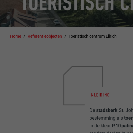
TOERISTISCH 
Home
Referentieobjecten
Toeristisch centrum Ellrich
INLEIDING
De
stadskerk
St. Jo
bestemming als
toer
in de kleur
P.10 pati