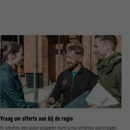
ische gegevens
website op.
ker.
olg ons"-
rowser het
Vraag uw offerte aan bij de regio
erken.
In slechts een paar stappen kunt u nu offertes aanvragen