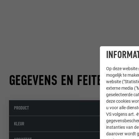
INFORMAT
Op deze website g
GEGEVENS EN FEITEN
mogelijk te maken
website ("Statist
externe media ("M
geselecteerde cat
deze cookies wor
PRODUCT
Daksysteem 
u voor alle dien
VS volgens art. 4
gegevensbescherm
46 P.10 patina
KLEUR
instanties van de
daarover wordt g