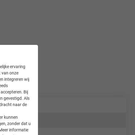
lijke ervaring
it van onze
en integreren wij
teeds
accepteren. Bij
n gevestigd. Als
rdracht naar de
er kunnen
gen, zonder dat u
Meer informatie