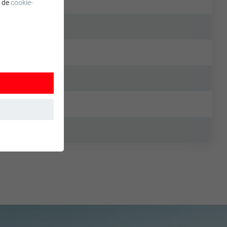
a de
cookie-
 wordt
ordt gebruikt.