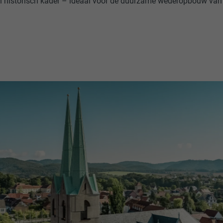
 historisch kader – ideaal voor de duurzame wederopbouw van d