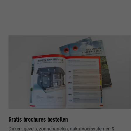
NAAM
NAAM
AANBIEDER
AANBIEDER
VERVALTIJD
VERVALTIJD
DOEL
DOEL
NAAM
NAAM
AANBIEDER
AANBIEDER
VERVALTIJD
VERVALTIJD
Gratis brochures bestellen
DOEL
DOEL
Daken, gevels, zonnepanelen, dakafvoersystemen &