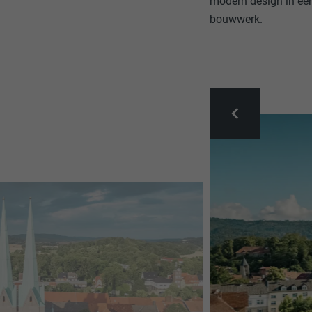
modern design in een
bouwwerk.