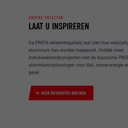
NAAM
DOEL
ANDERE OBJECTEN
MARKETING & E
AANBIEDER
LAAT U INSPIREREN
"Marketing & ex
gebruikt om gep
VERVALTIJD
websites te ob
De PREFA referentiegallerij laat zien hoe veelzijdi
NAAM
meer nodig voo
aluminium kan worden toegepast. Ontdek meer
DOEL
AANBIEDER
indrukwekkende projecten met de duurzame PRE
NAAM
aluminiumoplossingen voor dak, zonne-energie e
VERVALTIJD
gevel.
AANBIEDER
NAAM
VERVALTIJD
AANBIEDER
DOEL
MEER REFERENTIES BEKIJKEN
VERVALTIJD
DOEL
DOEL