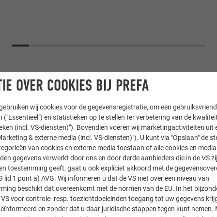
IE OVER COOKIES BIJ PREFA
ebruiken wij cookies voor de gegevensregistratie, om een gebruiksvriende
 ("Essentieel") en statistieken op te stellen ter verbetering van de kwalite
ieken (incl. VS-diensten)"). Bovendien voeren wij marketingactiviteiten uit 
arketing & externe media (incl. VS-diensten)"). U kunt via "Opslaan" de s
egorieën van cookies en externe media toestaan of alle cookies en media 
den gegevens verwerkt door ons en door derde aanbieders die in de VS zij
PREFALZ
sten toestemming geeft, gaat u ook expliciet akkoord met de gegevensove
9 lid 1 punt a) AVG. Wij informeren u dat de VS niet over een niveau van
ing beschikt dat overeenkomt met de normen van de EU. In het bijzond
 groen
 VS voor controle- resp. toezichtdoeleinden toegang tot uw gegevens krij
eïnformeerd en zonder dat u daar juridische stappen tegen kunt nemen. 