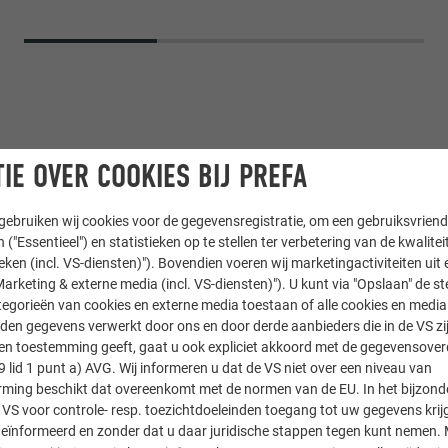
IE OVER COOKIES BIJ PREFA
ebruiken wij cookies voor de gegevensregistratie, om een gebruiksvriende
 ("Essentieel") en statistieken op te stellen ter verbetering van de kwalite
ieken (incl. VS-diensten)"). Bovendien voeren wij marketingactiviteiten uit 
arketing & externe media (incl. VS-diensten)"). U kunt via "Opslaan" de s
ALZ
egorieën van cookies en externe media toestaan of alle cookies en media 
den gegevens verwerkt door ons en door derde aanbieders die in de VS zij
sten toestemming geeft, gaat u ook expliciet akkoord met de gegevensove
9 lid 1 punt a) AVG. Wij informeren u dat de VS niet over een niveau van
ing beschikt dat overeenkomt met de normen van de EU. In het bijzond
 VS voor controle- resp. toezichtdoeleinden toegang tot uw gegevens krij
eïnformeerd en zonder dat u daar juridische stappen tegen kunt nemen. 
u. Installationstechnik GmbH