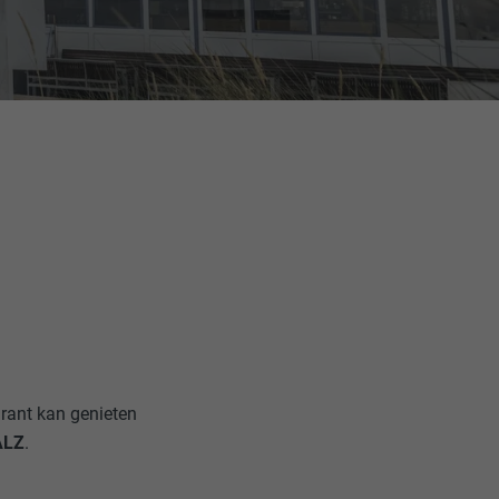
urant kan genieten
ALZ
.