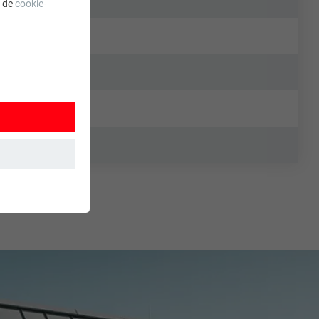
a de
cookie-
 wordt
ordt gebruikt.