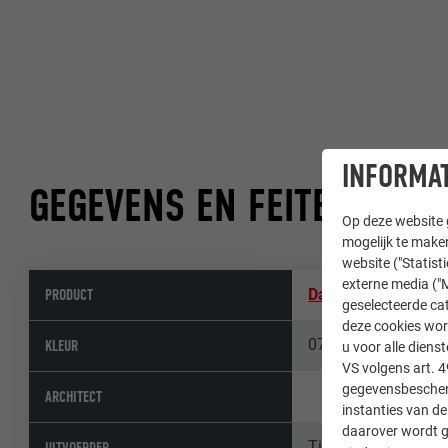
INFORMAT
GEGEVENS EN FEITEN
Op deze website g
mogelijk te maken
website ("Statist
externe media ("M
PRODUCT
Daksysteem PREF
geselecteerde cat
deze cookies wor
07 P.10 lichtgrijs
KLEUR
u voor alle dien
VS volgens art. 4
gegevensbescherm
ARCHITECT
instanties van de
daarover wordt g
Timm Bedachungen- 
UITVOERDER