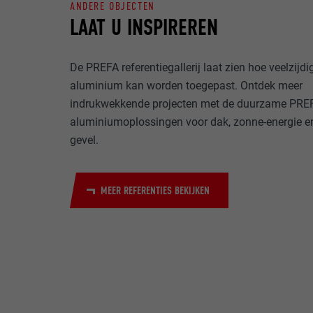
ANDERE OBJECTEN
LAAT U INSPIREREN
NAAM
DOEL
MARKETING & E
AANBIEDER
De PREFA referentiegallerij laat zien hoe veelzijdi
"Marketing & ex
aluminium kan worden toegepast. Ontdek meer
gebruikt om gep
VERVALTIJD
websites te ob
indrukwekkende projecten met de duurzame PRE
NAAM
meer nodig voo
aluminiumoplossingen voor dak, zonne-energie e
DOEL
AANBIEDER
gevel.
NAAM
VERVALTIJD
AANBIEDER
NAAM
MEER REFERENTIES BEKIJKEN
VERVALTIJD
AANBIEDER
DOEL
VERVALTIJD
DOEL
DOEL