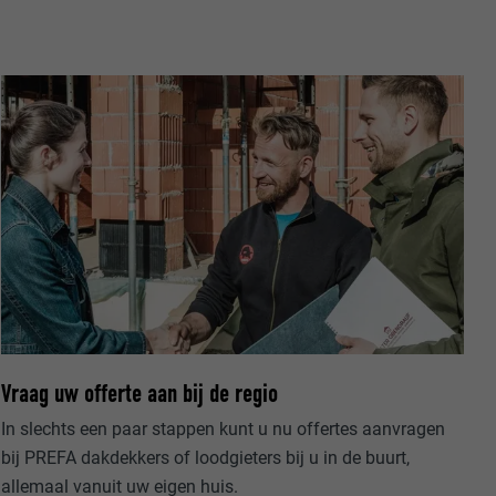
ische gegevens
website op.
ker.
Vraag uw offerte aan bij de regio
In slechts een paar stappen kunt u nu offertes aanvragen
olg ons"-
rowser het
bij PREFA dakdekkers of loodgieters bij u in de buurt,
erken.
allemaal vanuit uw eigen huis.