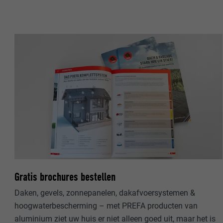
NAAM
NAAM
AANBIEDER
AANBIEDER
VERVALTIJD
VERVALTIJD
DOEL
DOEL
NAAM
NAAM
AANBIEDER
AANBIEDER
VERVALTIJD
Gratis brochures bestellen
VERVALTIJD
Daken, gevels, zonnepanelen, dakafvoersystemen &
DOEL
DOEL
hoogwaterbescherming – met PREFA producten van
aluminium ziet uw huis er niet alleen goed uit, maar het is