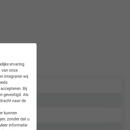
lijke ervaring
it van onze
en integreren wij
teeds
accepteren. Bij
n gevestigd. Als
rdracht naar de
er kunnen
gen, zonder dat u
Meer informatie