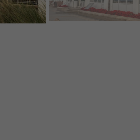
PREFA PREFALZ STAANDE FELS LICHTGRIJS STRAN