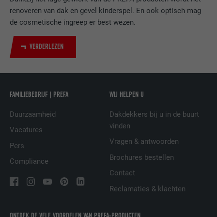
van ingebedde diensten.
renoveren van dak en gevel kinderspel. En ook optisch mag
de cosmetische ingreep er best wezen.
NAAM
UserMatchHistory
VERDERLEZEN
AANBIEDER
LinkedIn
VERVALTIJD
29 dagen
FAMILIEBEDRIJF | PREFA
WIJ HELPEN U
Wordt gebruikt om bezoekers op meerdere
Duurzaamheid
Dakdekkers bij u in de buurt
websites te volgen, om op basis van de
DOEL
vinden
voorkeuren van de bezoeker relevante
Vacatures
reclame te presenteren.
Vragen & antwoorden
Pers
Brochures bestellen
Compliance
Contact
NAAM
lidc
Reclamaties & klachten
AANBIEDER
LinkedIn
ONTDEK DE VELE VOORDELEN VAN PREFA-PRODUCTEN
VERVALTIJD
1 dag