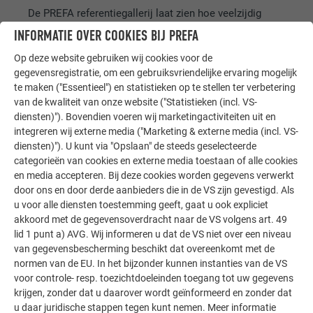
De PREFA referentiegallerij laat zien hoe veelzijdig
aluminium kan worden toegepast. Ontdek meer
INFORMATIE OVER COOKIES BIJ PREFA
indrukwekkende projecten met de duurzame PREFA
Op deze website gebruiken wij cookies voor de
aluminiumoplossingen voor dak, zonne-energie en
gegevensregistratie, om een gebruiksvriendelijke ervaring mogelijk
gevel.
te maken ("Essentieel") en statistieken op te stellen ter verbetering
van de kwaliteit van onze website ("Statistieken (incl. VS-
diensten)"). Bovendien voeren wij marketingactiviteiten uit en
MEER REFERENTIES BEKIJKEN
integreren wij externe media ("Marketing & externe media (incl. VS-
diensten)"). U kunt via "Opslaan" de steeds geselecteerde
categorieën van cookies en externe media toestaan of alle cookies
en media accepteren. Bij deze cookies worden gegevens verwerkt
door ons en door derde aanbieders die in de VS zijn gevestigd. Als
u voor alle diensten toestemming geeft, gaat u ook expliciet
akkoord met de gegevensoverdracht naar de VS volgens art. 49
lid 1 punt a) AVG. Wij informeren u dat de VS niet over een niveau
van gegevensbescherming beschikt dat overeenkomt met de
normen van de EU. In het bijzonder kunnen instanties van de VS
voor controle- resp. toezichtdoeleinden toegang tot uw gegevens
krijgen, zonder dat u daarover wordt geïnformeerd en zonder dat
u daar juridische stappen tegen kunt nemen. Meer informatie