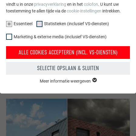
vindt u in onze
privacyverklaring
en in het
colofon
. U kunt uw
toestemming te allen tijde via de
cookie-instellingen
intrekken.
Essentieel
Statistieken (inclusief VS-diensten)
Gratis brochures bestellen
Marketing & externe media (inclusief VS-diensten)
Daken, gevels, zonnepanelen, dakafvoersystemen &
hoogwaterbescherming – met PREFA producten van
ALLE COOKIES ACCEPTEREN (INCL. VS-DIENSTEN)
aluminium ziet uw huis er niet alleen goed uit, maar het is
ook optimaal beschermt.
SELECTIE OPSLAAN & SLUITEN
GRATIS BESTELLEN
Meer informatie weergeven
ESSENTIEEL
Cookies van de groep "Essentieel" zijn nodig voor basisfuncties
van de website. Hierdoor wordt gewaarborgd dat de website
onberispelijk werkt.
Cookie-informatie weergeven
NAAM
PHPSESSID
STATISTIEKEN (INCLUSIEF VS-DIENSTEN)
AANBIEDER
PHP