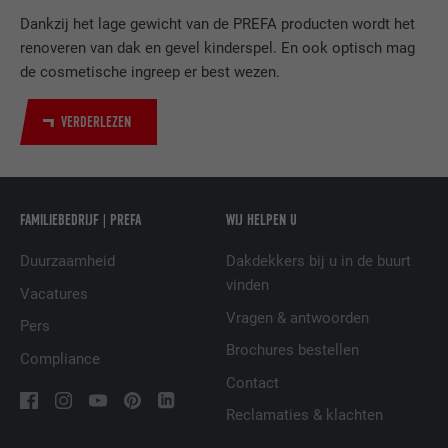
van ingebedde diensten.
Dankzij het lage gewicht van de PREFA producten wordt het
renoveren van dak en gevel kinderspel. En ook optisch mag
de cosmetische ingreep er best wezen.
NAAM
bscookie
VERDERLEZEN
AANBIEDER
LinkedIn
VERVALTIJD
2 jaar
Gebruikt door de socialnetworking-dienst
FAMILIEBEDRIJF | PREFA
WIJ HELPEN U
DOEL
LinkedIn voor het volgen van het gebruik
van ingebedde diensten.
Duurzaamheid
Dakdekkers bij u in de buurt
vinden
Vacatures
Vragen & antwoorden
NAAM
UserMatchHistory
Pers
Brochures bestellen
Compliance
AANBIEDER
LinkedIn
Contact
Reclamaties & klachten
VERVALTIJD
29 dagen