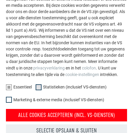
De PREFA referentiegallerij laat zien hoe veelzijdig
en media accepteren. Bij deze cookies worden gegevens verwerkt
aluminium kan worden toegepast. Ontdek meer
door ons en door derde aanbieders die in de VS zijn gevestigd. Als
indrukwekkende projecten met de duurzame PREFA
u voor alle diensten toestemming geeft, gaat u ook expliciet
aluminiumoplossingen voor dak, zonne-energie en
akkoord met de gegevensoverdracht naar de VS volgens art. 49
gevel.
lid 1 punt a) AVG. Wij informeren u dat de VS niet over een niveau
van gegevensbescherming beschikt dat overeenkomt met de
normen van de EU. In het bijzonder kunnen instanties van de VS
MEER REFERENTIES BEKIJKEN
voor controle- resp. toezichtdoeleinden toegang tot uw gegevens
krijgen, zonder dat u daarover wordt geïnformeerd en zonder dat
u daar juridische stappen tegen kunt nemen. Meer informatie
vindt u in onze
privacyverklaring
en in het
colofon
. U kunt uw
toestemming te allen tijde via de
cookie-instellingen
intrekken.
Essentieel
Statistieken (inclusief VS-diensten)
Marketing & externe media (inclusief VS-diensten)
ALLE COOKIES ACCEPTEREN (INCL. VS-DIENSTEN)
SELECTIE OPSLAAN & SLUITEN