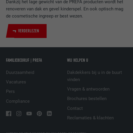
DOEL
LinkedIn voor het volgen van het gebruik
Dankzij het lage gewicht van de PREFA producten wordt het
van ingebedde diensten.
renoveren van dak en gevel kinderspel. En ook optisch mag
de cosmetische ingreep er best wezen.
NAAM
UserMatchHistory
VERDERLEZEN
AANBIEDER
LinkedIn
VERVALTIJD
29 dagen
FAMILIEBEDRIJF | PREFA
WIJ HELPEN U
Wordt gebruikt om bezoekers op meerdere
Duurzaamheid
Dakdekkers bij u in de buurt
websites te volgen, om op basis van de
DOEL
vinden
voorkeuren van de bezoeker relevante
Vacatures
reclame te presenteren.
Vragen & antwoorden
Pers
Brochures bestellen
Compliance
NAAM
lidc
Contact
Reclamaties & klachten
AANBIEDER
LinkedIn