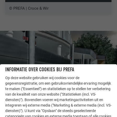
© PREFA | Croce & Wir
INFORMATIE OVER COOKIES BIJ PREFA
Op deze website gebruiken wij cookies voor de
gegevensregistratie, om een gebruiksvriendelijke ervaring mogelijk
te maken ("Essentieel") en statistieken op te stellen ter verbetering
van de kwaliteit van onze website ("Statistieken (incl. VS-
ANDERE OBJECTEN
diensten)"). Bovendien voeren wij marketingactiviteiten uit en
LAAT U INSPIREREN
integreren wij externe media ("Marketing & externe media (incl. VS-
diensten)"). U kunt via "Opslaan" de steeds geselecteerde
categorieën van cookies en externe media toestaan of alle cookies