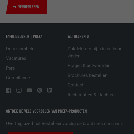
VERDERLEZEN
NAAM
UserMatchHistory
AANBIEDER
LinkedIn
FAMILIEBEDRIJF | PREFA
WIJ HELPEN U
VERVALTIJD
29 dagen
Duurzaamheid
Dakdekkers bij u in de buurt
vinden
Wordt gebruikt om bezoekers op meerdere
Vacatures
websites te volgen, om op basis van de
Vragen & antwoorden
DOEL
Pers
voorkeuren van de bezoeker relevante
Brochures bestellen
reclame te presenteren.
Compliance
Contact
Reclamaties & klachten
NAAM
lidc
AANBIEDER
LinkedIn
ONTDEK DE VELE VOORDELEN VAN PREFA-PRODUCTEN
VERVALTIJD
1 dag
Overtuig uzelf nu! Bestel eenvoudig de brochures die u wilt.