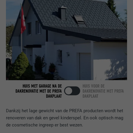
NAAM
bcookie
AANBIEDER
LinkedIn
VERVALTIJD
2 jaar
Gebruikt door de socialnetworking-dienst
DOEL
LinkedIn voor het volgen van het gebruik
van ingebedde diensten.
NAAM
bscookie
HUIS MET GARAGE NA DE
HUIS VOOR DE
AANBIEDER
LinkedIn
DAKRENOVATIE MET DE PREFA
DAKRENOVATIE MET PREFA
DAKPLAAT
DAKPLAAT
VERVALTIJD
2 jaar
Dankzij het lage gewicht van de PREFA producten wordt het
Gebruikt door de socialnetworking-dienst
renoveren van dak en gevel kinderspel. En ook optisch mag
DOEL
LinkedIn voor het volgen van het gebruik
de cosmetische ingreep er best wezen.
van ingebedde diensten.