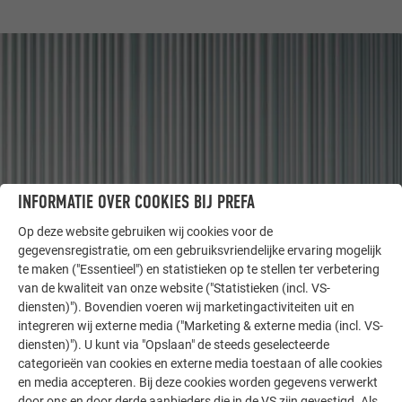
INFORMATIE OVER COOKIES BIJ PREFA
Op deze website gebruiken wij cookies voor de
gegevensregistratie, om een gebruiksvriendelijke ervaring mogelijk
ANDERE OBJECTEN
te maken ("Essentieel") en statistieken op te stellen ter verbetering
LAAT U INSPIREREN
van de kwaliteit van onze website ("Statistieken (incl. VS-
diensten)"). Bovendien voeren wij marketingactiviteiten uit en
integreren wij externe media ("Marketing & externe media (incl. VS-
De PREFA referentiegallerij laat zien hoe veelzijdig
diensten)"). U kunt via "Opslaan" de steeds geselecteerde
aluminium kan worden toegepast. Ontdek meer
categorieën van cookies en externe media toestaan of alle cookies
indrukwekkende projecten met de duurzame PREFA
en media accepteren. Bij deze cookies worden gegevens verwerkt
aluminiumoplossingen voor dak, zonne-energie en
door ons en door derde aanbieders die in de VS zijn gevestigd. Als