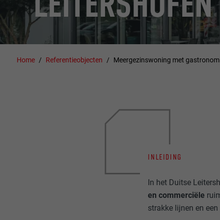
LEITERSHOFEN
Home
Referentieobjecten
Meergezinswoning met gastronomis
INLEIDING
In het Duitse Leite
en commerciële
ruim
strakke lijnen en ee