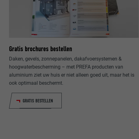
NAAM
NAAM
AANBIEDER
AANBIEDER
VERVALTIJD
VERVALTIJD
Gratis brochures bestellen
DOEL
Daken, gevels, zonnepanelen, dakafvoersystemen &
DOEL
hoogwaterbescherming – met PREFA producten van
aluminium ziet uw huis er niet alleen goed uit, maar het is
NAAM
NAAM
ook optimaal beschermt.
AANBIEDER
AANBIEDER
GRATIS BESTELLEN
VERVALTIJD
VERVALTIJD
DOEL
DOEL