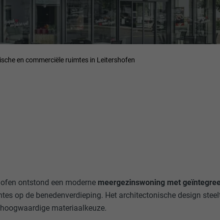
che en commerciële ruimtes in Leitershofen
rshofen ontstond een moderne
meergezinswoning met geïntegre
tes op de benedenverdieping. Het architectonische design stee
n hoogwaardige materiaalkeuze.