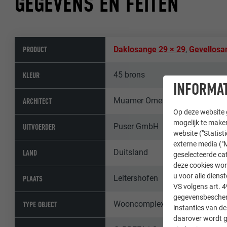
GEGEVENS EN FEITEN
PRODUCT
Daklosange 29 × 29
,
Gevellosa
45 brons
KLEUR
INFORMAT
Muamer Omerovic Architekten
ARCHITECT
Op deze website g
mogelijk te maken
Puser GmbH
UITVOERDER
website ("Statist
externe media ("M
Duitsland
LAND
geselecteerde cat
deze cookies wor
u voor alle dien
Leitershofen
PLAATS
VS volgens art. 4
gegevensbescherm
Wooncomplexen & appartements
TYPE OBJECT
instanties van de
daarover wordt g