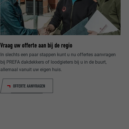
Vraag uw offerte aan bij de regio
ische gegevens
In slechts een paar stappen kunt u nu offertes aanvragen
website op.
ker.
bij PREFA dakdekkers of loodgieters bij u in de buurt,
allemaal vanuit uw eigen huis.
OFFERTE AANVRAGEN
olg ons"-
rowser het
erken.