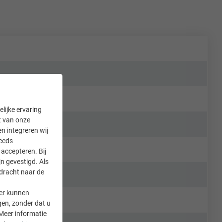
lijke ervaring
it van onze
en integreren wij
teeds
accepteren. Bij
n gevestigd. Als
rdracht naar de
er kunnen
gen, zonder dat u
Meer informatie