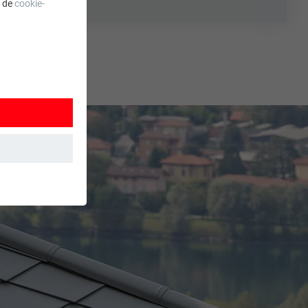
a de
cookie-
 wordt
ordt gebruikt.