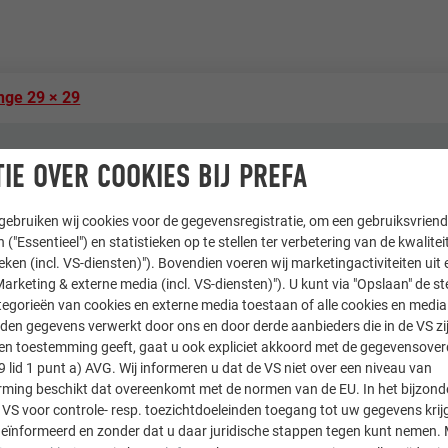
nge 29 × 29
IE OVER COOKIES BIJ PREFA
ebruiken wij cookies voor de gegevensregistratie, om een gebruiksvriende
 ("Essentieel") en statistieken op te stellen ter verbetering van de kwalite
ieken (incl. VS-diensten)"). Bovendien voeren wij marketingactiviteiten uit 
arketing & externe media (incl. VS-diensten)"). U kunt via "Opslaan" de s
egorieën van cookies en externe media toestaan of alle cookies en media 
den gegevens verwerkt door ons en door derde aanbieders die in de VS zij
sten toestemming geeft, gaat u ook expliciet akkoord met de gegevensove
9 lid 1 punt a) AVG. Wij informeren u dat de VS niet over een niveau van
ing beschikt dat overeenkomt met de normen van de EU. In het bijzond
gebouwen, Bedrijfsgebouw, Hotels & Gastronomie
 VS voor controle- resp. toezichtdoeleinden toegang tot uw gegevens krij
eïnformeerd en zonder dat u daar juridische stappen tegen kunt nemen. 