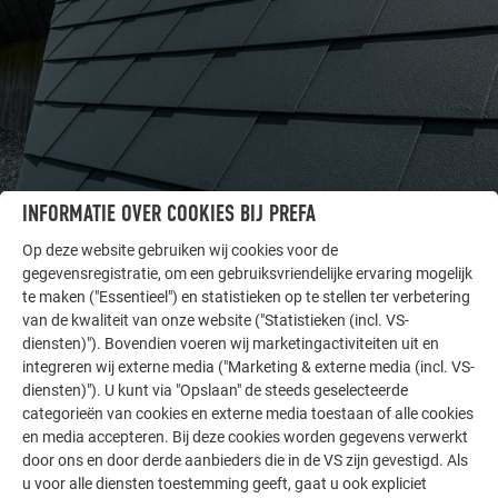
INFORMATIE OVER COOKIES BIJ PREFA
Op deze website gebruiken wij cookies voor de
ANDERE OBJECTEN
gegevensregistratie, om een gebruiksvriendelijke ervaring mogelijk
LAAT U INSPIREREN
te maken ("Essentieel") en statistieken op te stellen ter verbetering
van de kwaliteit van onze website ("Statistieken (incl. VS-
De PREFA referentiegallerij laat zien hoe veelzijdig
diensten)"). Bovendien voeren wij marketingactiviteiten uit en
aluminium kan worden toegepast. Ontdek meer
integreren wij externe media ("Marketing & externe media (incl. VS-
indrukwekkende projecten met de duurzame PREFA
diensten)"). U kunt via "Opslaan" de steeds geselecteerde
categorieën van cookies en externe media toestaan of alle cookies
aluminiumoplossingen voor dak, zonne-energie en
en media accepteren. Bij deze cookies worden gegevens verwerkt
gevel.
door ons en door derde aanbieders die in de VS zijn gevestigd. Als
u voor alle diensten toestemming geeft, gaat u ook expliciet