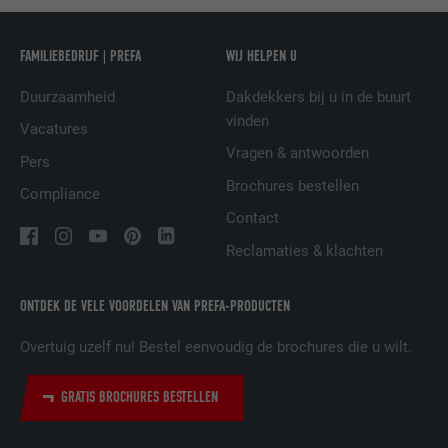
NAAM
UserMatchHistory
FAMILIEBEDRIJF | PREFA
WIJ HELPEN U
AANBIEDER
LinkedIn
Duurzaamheid
Dakdekkers bij u in de buurt
VERVALTIJD
29 dagen
vinden
Vacatures
Vragen & antwoorden
Wordt gebruikt om bezoekers op meerdere
Pers
websites te volgen, om op basis van de
Brochures bestellen
DOEL
Compliance
voorkeuren van de bezoeker relevante
Contact
reclame te presenteren.
Reclamaties & klachten
NAAM
lidc
ONTDEK DE VELE VOORDELEN VAN PREFA-PRODUCTEN
AANBIEDER
LinkedIn
Overtuig uzelf nu! Bestel eenvoudig de brochures die u wilt.
VERVALTIJD
1 dag
GRATIS BROCHURES BESTELLEN
Gebruikt door de socialnetworking-dienst
DOEL
LinkedIn voor het volgen van het gebruik