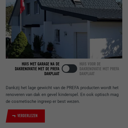
AANBIEDER
LinkedIn
VERVALTIJD
2 jaar
Gebruikt door de socialnetworking-dienst
DOEL
LinkedIn voor het volgen van het gebruik
van ingebedde diensten.
NAAM
bscookie
HUIS MET GARAGE NA DE
HUIS VOOR DE
DAKRENOVATIE MET DE PREFA
DAKRENOVATIE MET PREFA
DAKPLAAT
DAKPLAAT
AANBIEDER
LinkedIn
Dankzij het lage gewicht van de PREFA producten wordt het
VERVALTIJD
2 jaar
renoveren van dak en gevel kinderspel. En ook optisch mag
de cosmetische ingreep er best wezen.
Gebruikt door de socialnetworking-dienst
DOEL
LinkedIn voor het volgen van het gebruik
van ingebedde diensten.
VERDERLEZEN