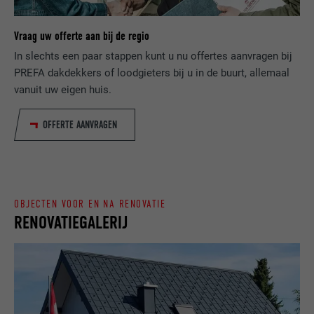
wordt om statistische gegevens te
DOEL
genereren m.b.t. het gebruik van de
VERVALTIJD
Sessie
website door de bezoeker.
Vraag uw offerte aan bij de regio
In slechts een paar stappen kunt u nu offertes aanvragen bij
Slaat de door de gebruiker geselecteerde
DOEL
PREFA dakdekkers of loodgieters bij u in de buurt, allemaal
taalversie van een website op.
NAAM
_gaexp
vanuit uw eigen huis.
AANBIEDER
Google Optimize
NAAM
lang
OFFERTE AANVRAGEN
VERVALTIJD
90 dagen
AANBIEDER
LinkedIn
Wordt bij wijze van test geplaatst om te
VERVALTIJD
Sessie
controleren of de browser het plaatsen
DOEL
OBJECTEN VOOR EN NA RENOVATIE
van cookies toestaat. Bevat geen
Ingesteld door LinkedIn wanneer een
RENOVATIEGALERIJ
identificatiekenmerken.
DOEL
website een ingebed "Volg ons"-venster
bevat.
NAAM
bcookie