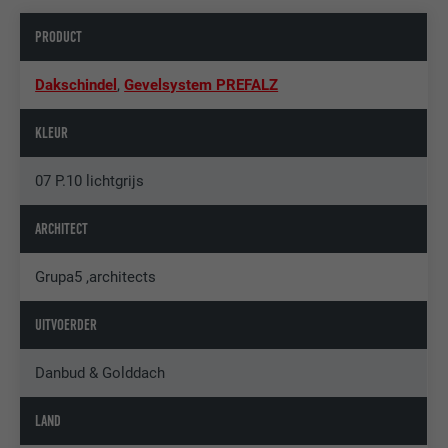
PRODUCT
Dakschindel
,
Gevelsystem PREFALZ
KLEUR
07 P.10 lichtgrijs
ARCHITECT
Grupa5 ,architects
UITVOERDER
Danbud & Golddach
LAND