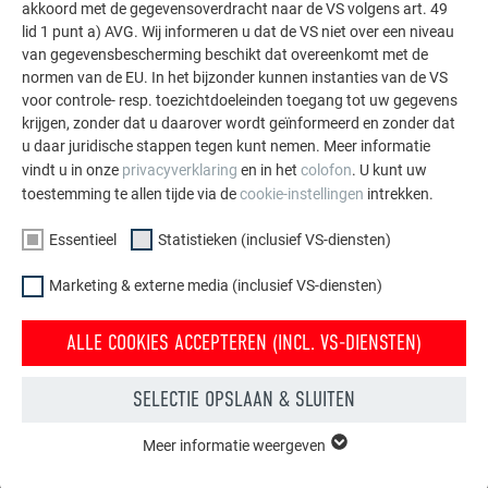
akkoord met de gegevensoverdracht naar de VS volgens art. 49
MEER REFERENTIES BEKIJKEN
lid 1 punt a) AVG. Wij informeren u dat de VS niet over een niveau
van gegevensbescherming beschikt dat overeenkomt met de
normen van de EU. In het bijzonder kunnen instanties van de VS
voor controle- resp. toezichtdoeleinden toegang tot uw gegevens
krijgen, zonder dat u daarover wordt geïnformeerd en zonder dat
u daar juridische stappen tegen kunt nemen. Meer informatie
vindt u in onze
privacyverklaring
en in het
colofon
. U kunt uw
toestemming te allen tijde via de
cookie-instellingen
intrekken.
Essentieel
Statistieken (inclusief VS-diensten)
Marketing & externe media (inclusief VS-diensten)
ALLE COOKIES ACCEPTEREN (INCL. VS-DIENSTEN)
SELECTIE OPSLAAN & SLUITEN
Gratis brochures bestellen
Meer informatie weergeven
ESSENTIEEL
Daken, gevels, zonnepanelen, dakafvoersystemen &
Cookies van de groep "Essentieel" zijn nodig voor basisfuncties