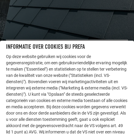
INFORMATIE OVER COOKIES BIJ PREFA
ANDERE OBJECTEN
LAAT U INSPIREREN
Op deze website gebruiken wij cookies voor de
gegevensregistratie, om een gebruiksvriendelijke ervaring mogelijk
De PREFA referentiegallerij laat zien hoe veelzijdig
te maken ("Essentieel") en statistieken op te stellen ter verbetering
van de kwaliteit van onze website ("Statistieken (incl. VS-
aluminium kan worden toegepast. Ontdek meer
diensten)"). Bovendien voeren wij marketingactiviteiten uit en
indrukwekkende projecten met de duurzame PREFA
integreren wij externe media ("Marketing & externe media (incl. VS-
aluminiumoplossingen voor dak, zonne-energie en
diensten)"). U kunt via "Opslaan" de steeds geselecteerde
gevel.
categorieën van cookies en externe media toestaan of alle cookies
en media accepteren. Bij deze cookies worden gegevens verwerkt
door ons en door derde aanbieders die in de VS zijn gevestigd. Als
MEER REFERENTIES BEKIJKEN
u voor alle diensten toestemming geeft, gaat u ook expliciet
akkoord met de gegevensoverdracht naar de VS volgens art. 49
lid 1 punt a) AVG. Wij informeren u dat de VS niet over een niveau