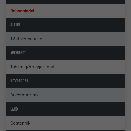
Dakschindel
KLEUR
12 zilvermetallic
ARCHITECT
Tabernig/Volgger, Imst
UITVOERDER
Dachform/Imst
LAND
Oostenrijk