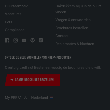
Duurzaamheid
Dakdekkers bij u in de buurt
AANBIEDER
LinkedIn
vinden
Vacatures
VERVALTIJD
29 dagen
Vragen & antwoorden
Pers
Brochures bestellen
Wordt gebruikt om bezoekers op meerdere
Compliance
websites te volgen, om op basis van de
Contact
DOEL
voorkeuren van de bezoeker relevante
Reclamaties & klachten
reclame te presenteren.
ONTDEK DE VELE VOORDELEN VAN PREFA-PRODUCTEN
NAAM
lidc
Overtuig uzelf nu! Bestel eenvoudig de brochures die u wilt.
AANBIEDER
LinkedIn
GRATIS BROCHURES BESTELLEN
VERVALTIJD
1 dag
Gebruikt door de socialnetworking-dienst
My PREFA
Nederland
DOEL
LinkedIn voor het volgen van het gebruik
van ingebedde diensten.