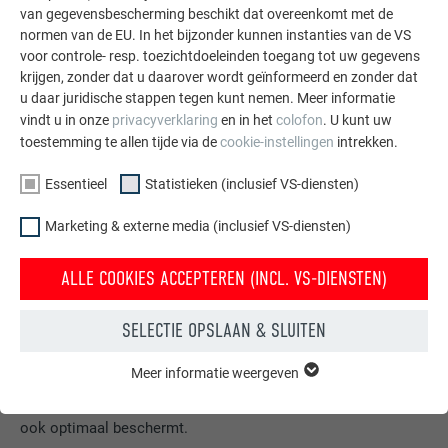
van gegevensbescherming beschikt dat overeenkomt met de
normen van de EU. In het bijzonder kunnen instanties van de VS
voor controle- resp. toezichtdoeleinden toegang tot uw gegevens
krijgen, zonder dat u daarover wordt geïnformeerd en zonder dat
u daar juridische stappen tegen kunt nemen. Meer informatie
vindt u in onze
privacyverklaring
en in het
colofon
. U kunt uw
toestemming te allen tijde via de
cookie-instellingen
intrekken.
Essentieel
Statistieken (inclusief VS-diensten)
Marketing & externe media (inclusief VS-diensten)
ALLE COOKIES ACCEPTEREN (INCL. VS-DIENSTEN)
Gratis brochures bestellen
SELECTIE OPSLAAN & SLUITEN
Daken, gevels, zonnepanelen, dakafvoersystemen &
Meer informatie weergeven
ESSENTIEEL
hoogwaterbescherming – met PREFA producten van
Cookies van de groep "Essentieel" zijn nodig voor basisfuncties
aluminium ziet uw huis er niet alleen goed uit, maar het is
van de website. Hierdoor wordt gewaarborgd dat de website
ook optimaal beschermt.
onberispelijk werkt.