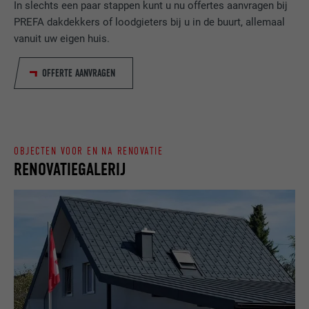
VERVALTIJD
Sessie
In slechts een paar stappen kunt u nu offertes aanvragen bij
website door de bezoeker.
PREFA dakdekkers of loodgieters bij u in de buurt, allemaal
Slaat de door de gebruiker geselecteerde
vanuit uw eigen huis.
DOEL
taalversie van een website op.
NAAM
_gaexp
OFFERTE AANVRAGEN
AANBIEDER
Google Optimize
NAAM
lang
VERVALTIJD
90 dagen
AANBIEDER
LinkedIn
Wordt bij wijze van test geplaatst om te
OBJECTEN VOOR EN NA RENOVATIE
VERVALTIJD
Sessie
controleren of de browser het plaatsen
RENOVATIEGALERIJ
DOEL
van cookies toestaat. Bevat geen
Ingesteld door LinkedIn wanneer een
identificatiekenmerken.
DOEL
website een ingebed "Volg ons"-venster
bevat.
NAAM
bcookie
AANBIEDER
LinkedIn