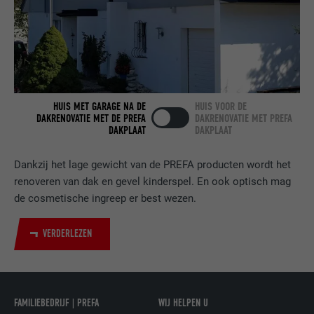
VERVALTIJD
2 jaar
Gebruikt door de socialnetworking-dienst
DOEL
LinkedIn voor het volgen van het gebruik
van ingebedde diensten.
HUIS MET GARAGE NA DE
HUIS VOOR DE
DAKRENOVATIE MET DE PREFA
DAKRENOVATIE MET PREFA
NAAM
bscookie
DAKPLAAT
DAKPLAAT
AANBIEDER
LinkedIn
Dankzij het lage gewicht van de PREFA producten wordt het
renoveren van dak en gevel kinderspel. En ook optisch mag
VERVALTIJD
2 jaar
de cosmetische ingreep er best wezen.
Gebruikt door de socialnetworking-dienst
VERDERLEZEN
DOEL
LinkedIn voor het volgen van het gebruik
van ingebedde diensten.
NAAM
UserMatchHistory
FAMILIEBEDRIJF | PREFA
WIJ HELPEN U