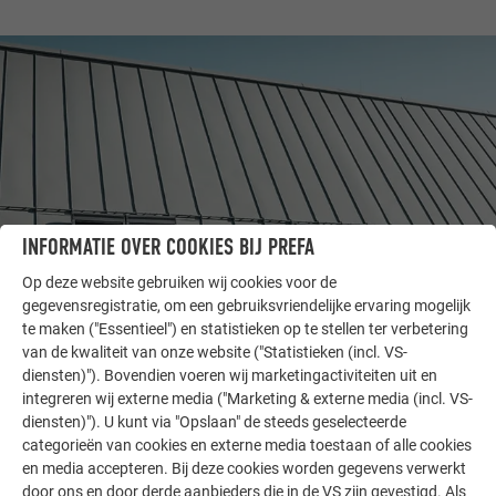
INFORMATIE OVER COOKIES BIJ PREFA
Op deze website gebruiken wij cookies voor de
gegevensregistratie, om een gebruiksvriendelijke ervaring mogelijk
ANDERE OBJECTEN
te maken ("Essentieel") en statistieken op te stellen ter verbetering
LAAT U INSPIREREN
van de kwaliteit van onze website ("Statistieken (incl. VS-
diensten)"). Bovendien voeren wij marketingactiviteiten uit en
integreren wij externe media ("Marketing & externe media (incl. VS-
De PREFA referentiegallerij laat zien hoe veelzijdig
diensten)"). U kunt via "Opslaan" de steeds geselecteerde
aluminium kan worden toegepast. Ontdek meer
categorieën van cookies en externe media toestaan of alle cookies
indrukwekkende projecten met de duurzame PREFA
en media accepteren. Bij deze cookies worden gegevens verwerkt
aluminiumoplossingen voor dak, zonne-energie en
door ons en door derde aanbieders die in de VS zijn gevestigd. Als