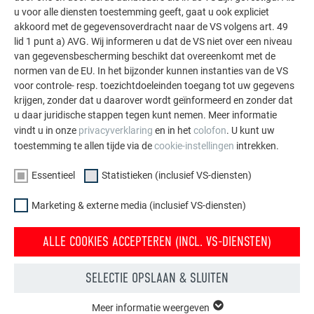
gevel.
u voor alle diensten toestemming geeft, gaat u ook expliciet
akkoord met de gegevensoverdracht naar de VS volgens art. 49
lid 1 punt a) AVG. Wij informeren u dat de VS niet over een niveau
MEER REFERENTIES BEKIJKEN
van gegevensbescherming beschikt dat overeenkomt met de
normen van de EU. In het bijzonder kunnen instanties van de VS
voor controle- resp. toezichtdoeleinden toegang tot uw gegevens
krijgen, zonder dat u daarover wordt geïnformeerd en zonder dat
u daar juridische stappen tegen kunt nemen. Meer informatie
vindt u in onze
privacyverklaring
en in het
colofon
. U kunt uw
toestemming te allen tijde via de
cookie-instellingen
intrekken.
Essentieel
Statistieken (inclusief VS-diensten)
Marketing & externe media (inclusief VS-diensten)
ALLE COOKIES ACCEPTEREN (INCL. VS-DIENSTEN)
SELECTIE OPSLAAN & SLUITEN
Meer informatie weergeven
ESSENTIEEL