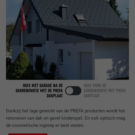
NAAM
bcookie
AANBIEDER
LinkedIn
VERVALTIJD
2 jaar
Gebruikt door de socialnetworking-dienst
DOEL
LinkedIn voor het volgen van het gebruik
van ingebedde diensten.
NAAM
bscookie
HUIS MET GARAGE NA DE
HUIS VOOR DE
AANBIEDER
LinkedIn
DAKRENOVATIE MET DE PREFA
DAKRENOVATIE MET PREFA
DAKPLAAT
DAKPLAAT
VERVALTIJD
2 jaar
Dankzij het lage gewicht van de PREFA producten wordt het
Gebruikt door de socialnetworking-dienst
renoveren van dak en gevel kinderspel. En ook optisch mag
DOEL
LinkedIn voor het volgen van het gebruik
de cosmetische ingreep er best wezen.
van ingebedde diensten.