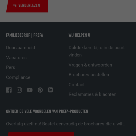
VERDERLEZEN
NAAM
UserMatchHistory
AANBIEDER
LinkedIn
FAMILIEBEDRIJF | PREFA
WIJ HELPEN U
VERVALTIJD
29 dagen
Duurzaamheid
Dakdekkers bij u in de buurt
vinden
Wordt gebruikt om bezoekers op meerdere
Vacatures
websites te volgen, om op basis van de
Vragen & antwoorden
DOEL
Pers
voorkeuren van de bezoeker relevante
Brochures bestellen
reclame te presenteren.
Compliance
Contact
Reclamaties & klachten
NAAM
lidc
AANBIEDER
LinkedIn
ONTDEK DE VELE VOORDELEN VAN PREFA-PRODUCTEN
Overtuig uzelf nu! Bestel eenvoudig de brochures die u wilt.
VERVALTIJD
1 dag