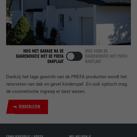
VERVALTIJD
2 jaar
Gebruikt door de socialnetworking-dienst
DOEL
LinkedIn voor het volgen van het gebruik
van ingebedde diensten.
HUIS MET GARAGE NA DE
HUIS VOOR DE
DAKRENOVATIE MET DE PREFA
DAKRENOVATIE MET PREFA
NAAM
bscookie
DAKPLAAT
DAKPLAAT
AANBIEDER
LinkedIn
Dankzij het lage gewicht van de PREFA producten wordt het
renoveren van dak en gevel kinderspel. En ook optisch mag
VERVALTIJD
2 jaar
de cosmetische ingreep er best wezen.
Gebruikt door de socialnetworking-dienst
VERDERLEZEN
DOEL
LinkedIn voor het volgen van het gebruik
van ingebedde diensten.
NAAM
UserMatchHistory
FAMILIEBEDRIJF | PREFA
WIJ HELPEN U