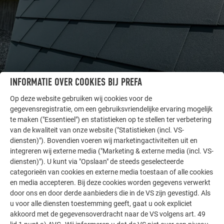
INFORMATIE OVER COOKIES BIJ PREFA
ANDERE OBJECTEN
LAAT U INSPIREREN
Op deze website gebruiken wij cookies voor de
gegevensregistratie, om een gebruiksvriendelijke ervaring mogelijk
te maken ("Essentieel") en statistieken op te stellen ter verbetering
De PREFA referentiegallerij laat zien hoe veelzijdig
van de kwaliteit van onze website ("Statistieken (incl. VS-
aluminium kan worden toegepast. Ontdek meer
diensten)"). Bovendien voeren wij marketingactiviteiten uit en
indrukwekkende projecten met de duurzame PREFA
integreren wij externe media ("Marketing & externe media (incl. VS-
aluminiumoplossingen voor dak, zonne-energie en
diensten)"). U kunt via "Opslaan" de steeds geselecteerde
gevel.
categorieën van cookies en externe media toestaan of alle cookies
en media accepteren. Bij deze cookies worden gegevens verwerkt
door ons en door derde aanbieders die in de VS zijn gevestigd. Als
u voor alle diensten toestemming geeft, gaat u ook expliciet
MEER REFERENTIES BEKIJKEN
akkoord met de gegevensoverdracht naar de VS volgens art. 49