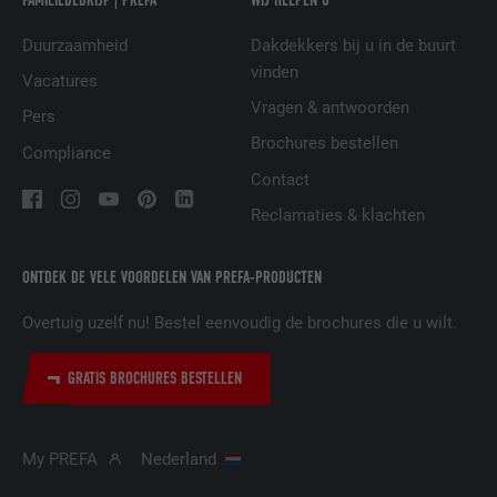
AANBIEDER
LinkedIn
Duurzaamheid
Dakdekkers bij u in de buurt
vinden
Vacatures
VERVALTIJD
29 dagen
Vragen & antwoorden
Pers
Wordt gebruikt om bezoekers op meerdere
Brochures bestellen
Compliance
websites te volgen, om op basis van de
DOEL
Contact
voorkeuren van de bezoeker relevante
reclame te presenteren.
Reclamaties & klachten
ONTDEK DE VELE VOORDELEN VAN PREFA-PRODUCTEN
NAAM
lidc
Overtuig uzelf nu! Bestel eenvoudig de brochures die u wilt.
AANBIEDER
LinkedIn
GRATIS BROCHURES BESTELLEN
VERVALTIJD
1 dag
Gebruikt door de socialnetworking-dienst
My PREFA
Nederland
DOEL
LinkedIn voor het volgen van het gebruik
van ingebedde diensten.