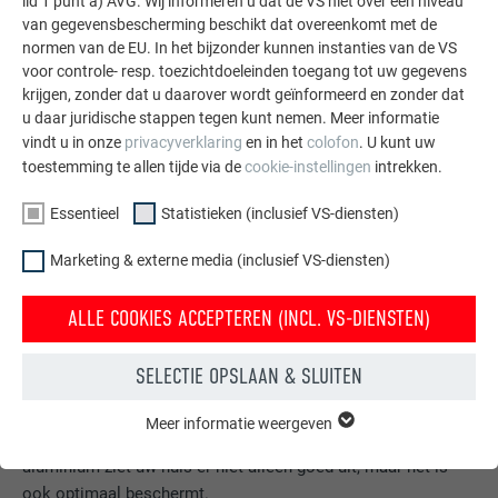
lid 1 punt a) AVG. Wij informeren u dat de VS niet over een niveau
van gegevensbescherming beschikt dat overeenkomt met de
normen van de EU. In het bijzonder kunnen instanties van de VS
voor controle- resp. toezichtdoeleinden toegang tot uw gegevens
krijgen, zonder dat u daarover wordt geïnformeerd en zonder dat
u daar juridische stappen tegen kunt nemen. Meer informatie
vindt u in onze
privacyverklaring
en in het
colofon
. U kunt uw
toestemming te allen tijde via de
cookie-instellingen
intrekken.
Essentieel
Statistieken (inclusief VS-diensten)
Marketing & externe media (inclusief VS-diensten)
ALLE COOKIES ACCEPTEREN (INCL. VS-DIENSTEN)
SELECTIE OPSLAAN & SLUITEN
Gratis brochures bestellen
Daken, gevels, zonnepanelen, dakafvoersystemen &
Meer informatie weergeven
ESSENTIEEL
hoogwaterbescherming – met PREFA producten van
Cookies van de groep "Essentieel" zijn nodig voor basisfuncties
aluminium ziet uw huis er niet alleen goed uit, maar het is
van de website. Hierdoor wordt gewaarborgd dat de website
ook optimaal beschermt.