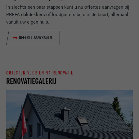
VERVALTIJD
Sessie
website door de bezoeker.
In slechts een paar stappen kunt u nu offertes aanvragen bij
PREFA dakdekkers of loodgieters bij u in de buurt, allemaal
Slaat de door de gebruiker geselecteerde
DOEL
vanuit uw eigen huis.
taalversie van een website op.
NAAM
_gaexp
OFFERTE AANVRAGEN
AANBIEDER
Google Optimize
NAAM
lang
VERVALTIJD
90 dagen
AANBIEDER
LinkedIn
Wordt bij wijze van test geplaatst om te
OBJECTEN VOOR EN NA RENOVATIE
VERVALTIJD
Sessie
controleren of de browser het plaatsen
RENOVATIEGALERIJ
DOEL
van cookies toestaat. Bevat geen
Ingesteld door LinkedIn wanneer een
identificatiekenmerken.
DOEL
website een ingebed "Volg ons"-venster
bevat.
NAAM
bcookie
AANBIEDER
LinkedIn