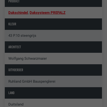
PRODUCT
Dakschindel
,
Daksysteem PREFALZ
KLEUR
43 P.10 steengrijs
ARCHITECT
Wolfgang Schwarzmaier
UITVOERDER
Ruhland GmbH Bauspenglerei
LAND
Duitsland