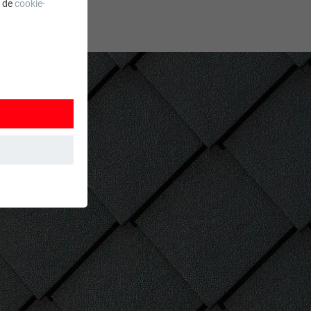
a de
cookie-
 wordt
ordt gebruikt.