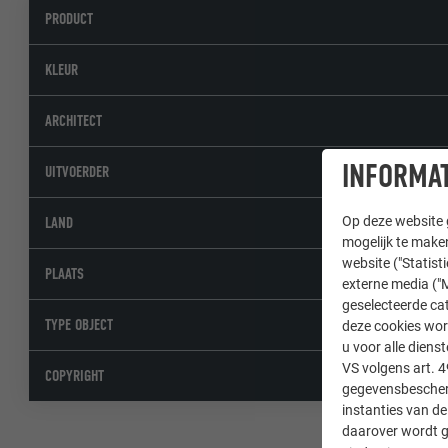
PRODUCT
KLEUR
ARCHITECT
INFORMAT
UITVOERDER
Op deze website g
LAND
mogelijk te maken
website ("Statist
PLAATS
externe media ("M
geselecteerde cat
TYPE OBJECT
deze cookies wor
u voor alle dien
VS volgens art. 4
COPYRIGHT
gegevensbescherm
instanties van de
daarover wordt g