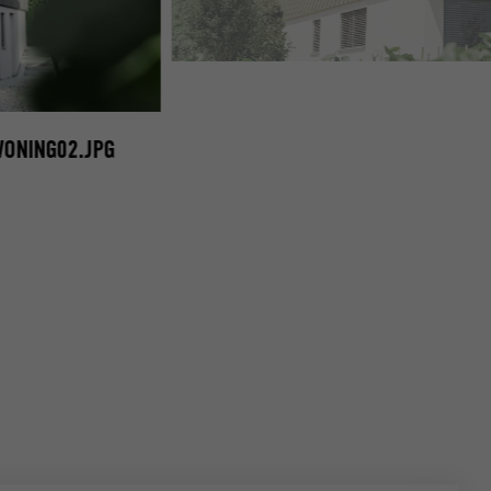
EENGEZINSWONING VÉTROZ MET PREFA GEVELLOSAN
WONING02.JPG