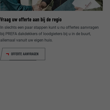
Vraag uw offerte aan bij de regio
In slechts een paar stappen kunt u nu offertes aanvragen
bij PREFA dakdekkers of loodgieters bij u in de buurt,
allemaal vanuit uw eigen huis.
ische gegevens
website op.
ker.
OFFERTE AANVRAGEN
olg ons"-
rowser het
erken.