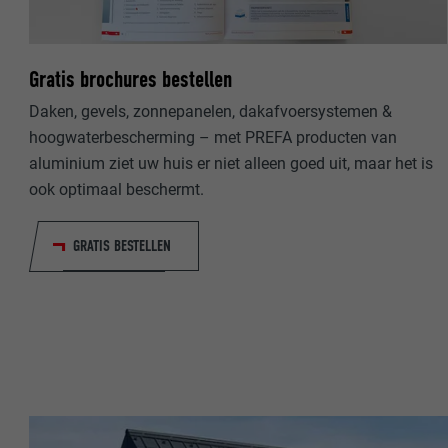
NAAM
NAAM
Gratis brochures bestellen
AANBIEDER
AANBIEDER
Daken, gevels, zonnepanelen, dakafvoersystemen &
VERVALTIJD
hoogwaterbescherming – met PREFA producten van
VERVALTIJD
aluminium ziet uw huis er niet alleen goed uit, maar het is
DOEL
ook optimaal beschermt.
DOEL
GRATIS BESTELLEN
NAAM
NAAM
AANBIEDER
AANBIEDER
VERVALTIJD
VERVALTIJD
DOEL
DOEL