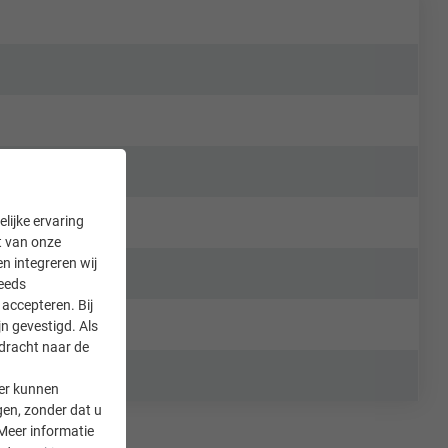
lijke ervaring
it van onze
en integreren wij
teeds
accepteren. Bij
n gevestigd. Als
rdracht naar de
er kunnen
gen, zonder dat u
Meer informatie