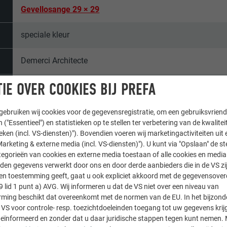
Gevellosange 29 × 29
speciale kleur
Demerci Architecte
IE OVER COOKIES BIJ PREFA
Travelletti & Biner SA
Zwitserland
ebruiken wij cookies voor de gegevensregistratie, om een gebruiksvriende
 ("Essentieel") en statistieken op te stellen ter verbetering van de kwalite
ieken (incl. VS-diensten)"). Bovendien voeren wij marketingactiviteiten uit 
Vétroz
arketing & externe media (incl. VS-diensten)"). U kunt via "Opslaan" de s
egorieën van cookies en externe media toestaan of alle cookies en media 
Eengezinswoningen
den gegevens verwerkt door ons en door derde aanbieders die in de VS zij
sten toestemming geeft, gaat u ook expliciet akkoord met de gegevensove
9 lid 1 punt a) AVG. Wij informeren u dat de VS niet over een niveau van
© PREFA | Croce & Wir
ing beschikt dat overeenkomt met de normen van de EU. In het bijzond
 VS voor controle- resp. toezichtdoeleinden toegang tot uw gegevens krij
eïnformeerd en zonder dat u daar juridische stappen tegen kunt nemen. 