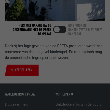
VERVALTIJD
2 jaar
Gebruikt door de socialnetworking-dienst
DOEL
LinkedIn voor het volgen van het gebruik
van ingebedde diensten.
HUIS MET GARAGE NA DE
HUIS VOOR DE
DAKRENOVATIE MET DE PREFA
DAKRENOVATIE MET PREFA
DAKPLAAT
DAKPLAAT
NAAM
bscookie
Dankzij het lage gewicht van de PREFA producten wordt het
AANBIEDER
LinkedIn
renoveren van dak en gevel kinderspel. En ook optisch mag
de cosmetische ingreep er best wezen.
VERVALTIJD
2 jaar
VERDERLEZEN
Gebruikt door de socialnetworking-dienst
DOEL
LinkedIn voor het volgen van het gebruik
van ingebedde diensten.
FAMILIEBEDRIJF | PREFA
WIJ HELPEN U
NAAM
UserMatchHistory
Duurzaamheid
Dakdekkers bij u in de buurt