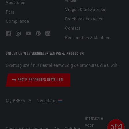
vinden
AANBIEDER
LinkedIn
Vacatures
Vragen & antwoorden
Pers
VERVALTIJD
29 dagen
Brochures bestellen
Compliance
Wordt gebruikt om bezoekers op meerdere
Contact
websites te volgen, om op basis van de
DOEL
Reclamaties & klachten
voorkeuren van de bezoeker relevante
reclame te presenteren.
ONTDEK DE VELE VOORDELEN VAN PREFA-PRODUCTEN
Overtuig uzelf nu! Bestel eenvoudig de brochures die u wilt.
NAAM
lidc
AANBIEDER
LinkedIn
GRATIS BROCHURES BESTELLEN
VERVALTIJD
1 dag
My PREFA
Nederland
Gebruikt door de socialnetworking-dienst
DOEL
LinkedIn voor het volgen van het gebruik
van ingebedde diensten.
Instructie
voor
Cookie-
Gegevensbescherming
AV
Colofon