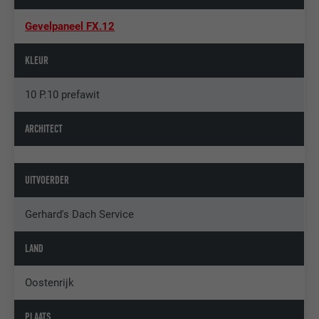
Gevelpaneel FX.12
KLEUR
10 P.10 prefawit
ARCHITECT
UITVOERDER
Gerhard's Dach Service
LAND
Oostenrijk
PLAATS