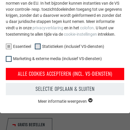
normen van de EU. In het bijzonder kunnen instanties van de VS
voor controle- resp. toezichtdoeleinden toegang tot uw gegevens
krijgen, zonder dat u daarover wordt geïnformeerd en zonder dat
u daar juridische stappen tegen kunt nemen. Meer informatie
vindt u in onze
privacyverklaring
en in het
colofon
. U kunt uw
toestemming te allen tijde via de
cookie-instellingen
intrekken.
Essentieel
Statistieken (inclusief VS-diensten)
Marketing & externe media (inclusief VS-diensten)
ALLE COOKIES ACCEPTEREN (INCL. VS-DIENSTEN)
Gratis brochures bestellen
SELECTIE OPSLAAN & SLUITEN
Daken, gevels, zonnepanelen, dakafvoersystemen &
hoogwaterbescherming – met PREFA producten van
Meer informatie weergeven
ESSENTIEEL
aluminium ziet uw huis er niet alleen goed uit, maar het is
Cookies van de groep "Essentieel" zijn nodig voor basisfuncties
ook optimaal beschermt.
van de website. Hierdoor wordt gewaarborgd dat de website
onberispelijk werkt.
GRATIS BESTELLEN