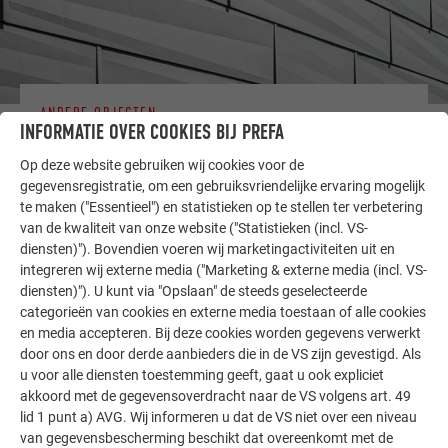
ANDERE OBJECTEN
INFORMATIE OVER COOKIES BIJ PREFA
LAAT U INSPIREREN
Op deze website gebruiken wij cookies voor de
De PREFA referentiegallerij laat zien hoe veelzijdig
gegevensregistratie, om een gebruiksvriendelijke ervaring mogelijk
aluminium kan worden toegepast. Ontdek meer
te maken ("Essentieel") en statistieken op te stellen ter verbetering
van de kwaliteit van onze website ("Statistieken (incl. VS-
indrukwekkende projecten met de duurzame PREFA
diensten)"). Bovendien voeren wij marketingactiviteiten uit en
aluminiumoplossingen voor dak, zonne-energie en
integreren wij externe media ("Marketing & externe media (incl. VS-
gevel.
diensten)"). U kunt via "Opslaan" de steeds geselecteerde
categorieën van cookies en externe media toestaan of alle cookies
en media accepteren. Bij deze cookies worden gegevens verwerkt
MEER REFERENTIES BEKIJKEN
door ons en door derde aanbieders die in de VS zijn gevestigd. Als
u voor alle diensten toestemming geeft, gaat u ook expliciet
akkoord met de gegevensoverdracht naar de VS volgens art. 49
lid 1 punt a) AVG. Wij informeren u dat de VS niet over een niveau
van gegevensbescherming beschikt dat overeenkomt met de