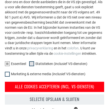
door ons en door derde aanbieders die in de VS zijn gevestigd. Als
aluminiumoplossingen voor dak, zonne-energie en
u voor alle diensten toestemming geeft, gaat u ook expliciet
gevel.
akkoord met de gegevensoverdracht naar de VS volgens art. 49
lid 1 punt a) AVG. Wij informeren u dat de VS niet over een niveau
van gegevensbescherming beschikt dat overeenkomt met de
MEER REFERENTIES BEKIJKEN
normen van de EU. In het bijzonder kunnen instanties van de VS
voor controle- resp. toezichtdoeleinden toegang tot uw gegevens
krijgen, zonder dat u daarover wordt geïnformeerd en zonder dat
u daar juridische stappen tegen kunt nemen. Meer informatie
vindt u in onze
privacyverklaring
en in het
colofon
. U kunt uw
toestemming te allen tijde via de
cookie-instellingen
intrekken.
Essentieel
Statistieken (inclusief VS-diensten)
Marketing & externe media (inclusief VS-diensten)
ALLE COOKIES ACCEPTEREN (INCL. VS-DIENSTEN)
SELECTIE OPSLAAN & SLUITEN