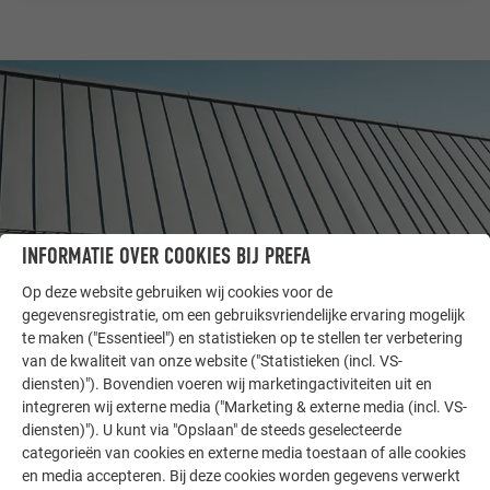
INFORMATIE OVER COOKIES BIJ PREFA
Op deze website gebruiken wij cookies voor de
gegevensregistratie, om een gebruiksvriendelijke ervaring mogelijk
te maken ("Essentieel") en statistieken op te stellen ter verbetering
ANDERE OBJECTEN
van de kwaliteit van onze website ("Statistieken (incl. VS-
LAAT U INSPIREREN
diensten)"). Bovendien voeren wij marketingactiviteiten uit en
integreren wij externe media ("Marketing & externe media (incl. VS-
De PREFA referentiegallerij laat zien hoe veelzijdig
diensten)"). U kunt via "Opslaan" de steeds geselecteerde
aluminium kan worden toegepast. Ontdek meer
categorieën van cookies en externe media toestaan of alle cookies
indrukwekkende projecten met de duurzame PREFA
en media accepteren. Bij deze cookies worden gegevens verwerkt