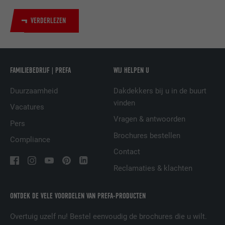
VERDERLEZEN
NAAM
UserMatchHistory
AANBIEDER
LinkedIn
FAMILIEBEDRIJF | PREFA
WIJ HELPEN U
VERVALTIJD
29 dagen
Duurzaamheid
Dakdekkers bij u in de buurt
Wordt gebruikt om bezoekers op meerdere
vinden
Vacatures
websites te volgen, om op basis van de
DOEL
Vragen & antwoorden
voorkeuren van de bezoeker relevante
Pers
reclame te presenteren.
Brochures bestellen
Compliance
Contact
NAAM
lidc
Reclamaties & klachten
AANBIEDER
LinkedIn
ONTDEK DE VELE VOORDELEN VAN PREFA-PRODUCTEN
VERVALTIJD
1 dag
Overtuig uzelf nu! Bestel eenvoudig de brochures die u wilt.