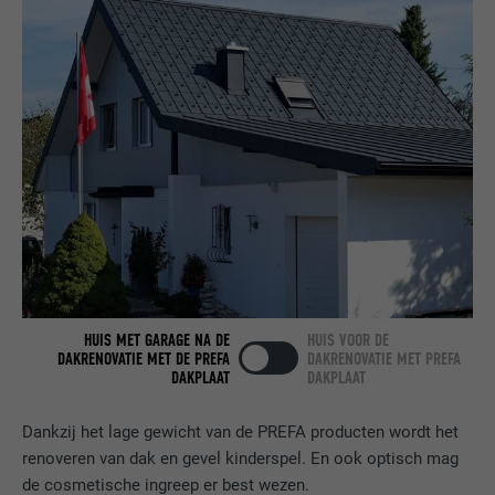
NAAM
bcookie
AANBIEDER
LinkedIn
VERVALTIJD
2 jaar
Gebruikt door de socialnetworking-dienst
DOEL
LinkedIn voor het volgen van het gebruik
van ingebedde diensten.
NAAM
bscookie
HUIS MET GARAGE NA DE
HUIS VOOR DE
AANBIEDER
LinkedIn
DAKRENOVATIE MET DE PREFA
DAKRENOVATIE MET PREFA
DAKPLAAT
DAKPLAAT
VERVALTIJD
2 jaar
Dankzij het lage gewicht van de PREFA producten wordt het
Gebruikt door de socialnetworking-dienst
renoveren van dak en gevel kinderspel. En ook optisch mag
DOEL
LinkedIn voor het volgen van het gebruik
de cosmetische ingreep er best wezen.
van ingebedde diensten.