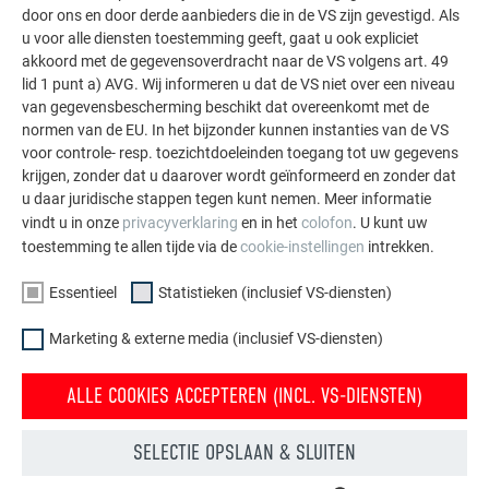
door ons en door derde aanbieders die in de VS zijn gevestigd. Als
aluminiumoplossingen voor dak, zonne-energie en
u voor alle diensten toestemming geeft, gaat u ook expliciet
gevel.
akkoord met de gegevensoverdracht naar de VS volgens art. 49
lid 1 punt a) AVG. Wij informeren u dat de VS niet over een niveau
van gegevensbescherming beschikt dat overeenkomt met de
MEER REFERENTIES BEKIJKEN
normen van de EU. In het bijzonder kunnen instanties van de VS
voor controle- resp. toezichtdoeleinden toegang tot uw gegevens
krijgen, zonder dat u daarover wordt geïnformeerd en zonder dat
u daar juridische stappen tegen kunt nemen. Meer informatie
vindt u in onze
privacyverklaring
en in het
colofon
. U kunt uw
toestemming te allen tijde via de
cookie-instellingen
intrekken.
Essentieel
Statistieken (inclusief VS-diensten)
Marketing & externe media (inclusief VS-diensten)
ALLE COOKIES ACCEPTEREN (INCL. VS-DIENSTEN)
SELECTIE OPSLAAN & SLUITEN