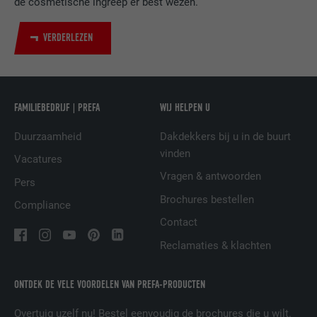
de cosmetische ingreep er best wezen.
VERDERLEZEN
NAAM
UserMatchHistory
AANBIEDER
LinkedIn
FAMILIEBEDRIJF | PREFA
WIJ HELPEN U
VERVALTIJD
29 dagen
Duurzaamheid
Dakdekkers bij u in de buurt
Wordt gebruikt om bezoekers op meerdere
vinden
websites te volgen, om op basis van de
Vacatures
DOEL
voorkeuren van de bezoeker relevante
Vragen & antwoorden
Pers
reclame te presenteren.
Brochures bestellen
Compliance
Contact
NAAM
lidc
Reclamaties & klachten
AANBIEDER
LinkedIn
ONTDEK DE VELE VOORDELEN VAN PREFA-PRODUCTEN
VERVALTIJD
1 dag
Overtuig uzelf nu! Bestel eenvoudig de brochures die u wilt.