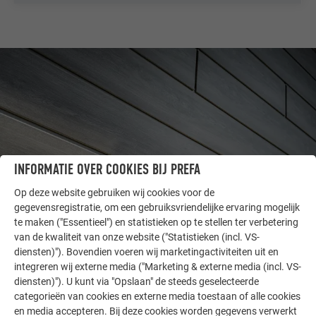
INFORMATIE OVER COOKIES BIJ PREFA
Op deze website gebruiken wij cookies voor de
gegevensregistratie, om een gebruiksvriendelijke ervaring mogelijk
te maken ("Essentieel") en statistieken op te stellen ter verbetering
ANDERE OBJECTEN
van de kwaliteit van onze website ("Statistieken (incl. VS-
LAAT U INSPIREREN
diensten)"). Bovendien voeren wij marketingactiviteiten uit en
integreren wij externe media ("Marketing & externe media (incl. VS-
De PREFA referentiegallerij laat zien hoe veelzijdig
diensten)"). U kunt via "Opslaan" de steeds geselecteerde
categorieën van cookies en externe media toestaan of alle cookies
aluminium kan worden toegepast. Ontdek meer
en media accepteren. Bij deze cookies worden gegevens verwerkt
indrukwekkende projecten met de duurzame PREFA