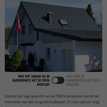
NAAM
bcookie
AANBIEDER
LinkedIn
VERVALTIJD
2 jaar
Gebruikt door de socialnetworking-dienst
DOEL
LinkedIn voor het volgen van het gebruik
van ingebedde diensten.
NAAM
bscookie
AANBIEDER
LinkedIn
HUIS MET GARAGE NA DE
HUIS VOOR DE
DAKRENOVATIE MET DE PREFA
DAKRENOVATIE MET PREFA
DAKPLAAT
DAKPLAAT
VERVALTIJD
2 jaar
Dankzij het lage gewicht van de PREFA producten wordt het
Gebruikt door de socialnetworking-dienst
DOEL
LinkedIn voor het volgen van het gebruik
renoveren van dak en gevel kinderspel. En ook optisch mag
van ingebedde diensten.