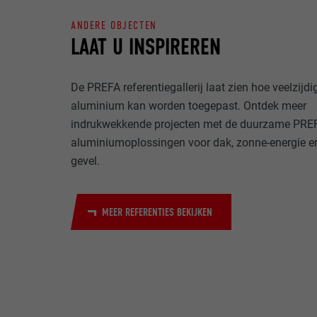
ANDERE OBJECTEN
NAAM
LAAT U INSPIREREN
DOEL
MARKETING & E
AANBIEDER
"Marketing & ex
De PREFA referentiegallerij laat zien hoe veelzijdi
gebruikt om gep
VERVALTIJD
websites te ob
aluminium kan worden toegepast. Ontdek meer
NAAM
meer nodig voo
indrukwekkende projecten met de duurzame PRE
DOEL
AANBIEDER
aluminiumoplossingen voor dak, zonne-energie e
NAAM
gevel.
VERVALTIJD
AANBIEDER
NAAM
MEER REFERENTIES BEKIJKEN
VERVALTIJD
AANBIEDER
DOEL
VERVALTIJD
DOEL
DOEL