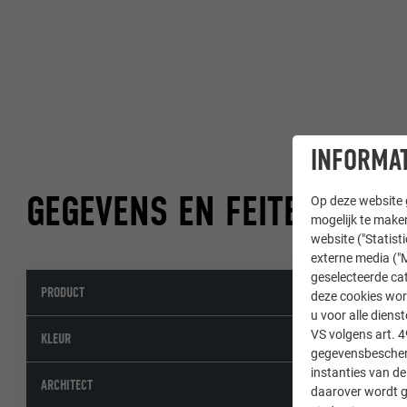
INFORMAT
GEGEVENS EN FEITEN
Op deze website g
mogelijk te maken
website ("Statist
externe media ("M
geselecteerde cat
PRODUCT
Daksyst
deze cookies wor
u voor alle dien
VS volgens art. 4
11 P.10 
KLEUR
gegevensbescherm
instanties van de
ARCHITECT
daarover wordt g