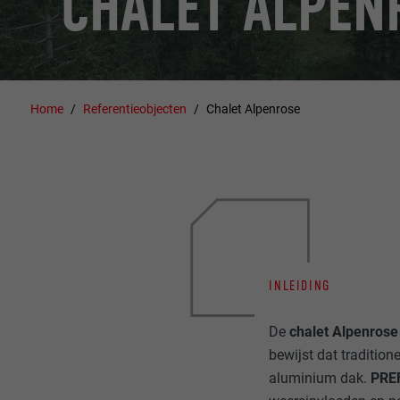
CHALET ALPEN
Home
Referentieobjecten
Chalet Alpenrose
INLEIDING
De
chalet Alpenrose
bewijst dat traditio
aluminium dak.
PRE