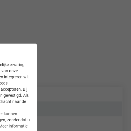
lijke ervaring
it van onze
en integreren wij
teeds
accepteren. Bij
n gevestigd. Als
rdracht naar de
er kunnen
gen, zonder dat u
Meer informatie