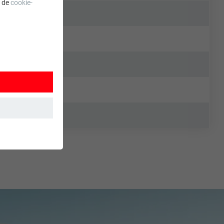
a de
cookie-
 wordt
ordt gebruikt.