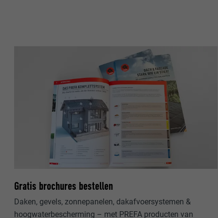
NAAM
NAAM
AANBIEDER
AANBIEDER
VERVALTIJD
VERVALTIJD
DOEL
DOEL
NAAM
NAAM
AANBIEDER
AANBIEDER
VERVALTIJD
VERVALTIJD
Gratis brochures bestellen
DOEL
DOEL
Daken, gevels, zonnepanelen, dakafvoersystemen &
hoogwaterbescherming – met PREFA producten van