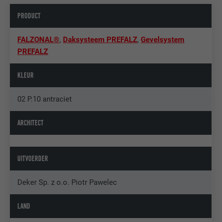
PRODUCT
FALZONAL®
,
Daksysteem PREFALZ
,
Gevelsystem
PREFALZ
KLEUR
02 P.10 antraciet
ARCHITECT
UITVOERDER
Deker Sp. z o.o. Piotr Pawelec
LAND