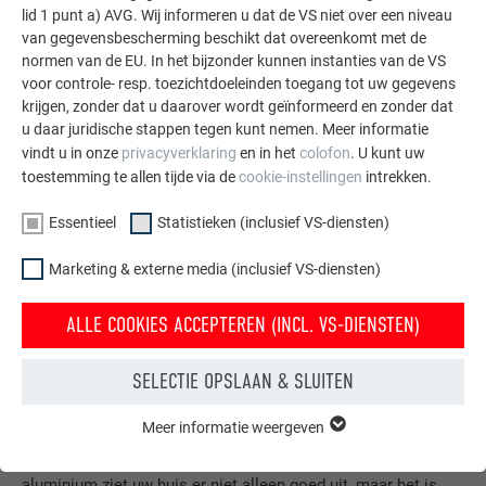
lid 1 punt a) AVG. Wij informeren u dat de VS niet over een niveau
van gegevensbescherming beschikt dat overeenkomt met de
normen van de EU. In het bijzonder kunnen instanties van de VS
voor controle- resp. toezichtdoeleinden toegang tot uw gegevens
krijgen, zonder dat u daarover wordt geïnformeerd en zonder dat
u daar juridische stappen tegen kunt nemen. Meer informatie
vindt u in onze
privacyverklaring
en in het
colofon
. U kunt uw
toestemming te allen tijde via de
cookie-instellingen
intrekken.
Essentieel
Statistieken (inclusief VS-diensten)
Marketing & externe media (inclusief VS-diensten)
ALLE COOKIES ACCEPTEREN (INCL. VS-DIENSTEN)
SELECTIE OPSLAAN & SLUITEN
Gratis brochures bestellen
Meer informatie weergeven
Daken, gevels, zonnepanelen, dakafvoersystemen &
ESSENTIEEL
Cookies van de groep "Essentieel" zijn nodig voor basisfuncties
hoogwaterbescherming – met PREFA producten van
van de website. Hierdoor wordt gewaarborgd dat de website
aluminium ziet uw huis er niet alleen goed uit, maar het is