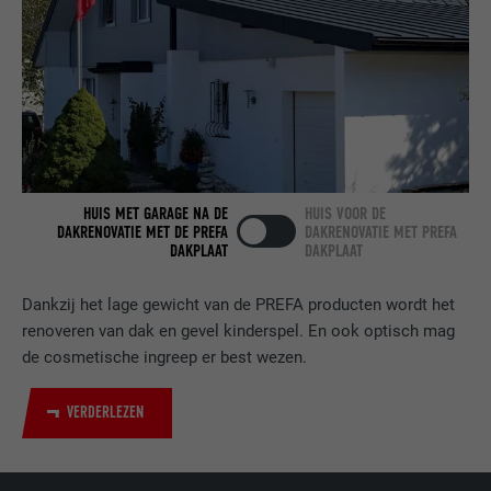
AANBIEDER
LinkedIn
VERVALTIJD
2 jaar
Gebruikt door de socialnetworking-dienst
DOEL
LinkedIn voor het volgen van het gebruik
van ingebedde diensten.
HUIS MET GARAGE NA DE
HUIS VOOR DE
NAAM
bscookie
DAKRENOVATIE MET DE PREFA
DAKRENOVATIE MET PREFA
DAKPLAAT
DAKPLAAT
AANBIEDER
LinkedIn
Dankzij het lage gewicht van de PREFA producten wordt het
VERVALTIJD
2 jaar
renoveren van dak en gevel kinderspel. En ook optisch mag
de cosmetische ingreep er best wezen.
Gebruikt door de socialnetworking-dienst
DOEL
LinkedIn voor het volgen van het gebruik
VERDERLEZEN
van ingebedde diensten.