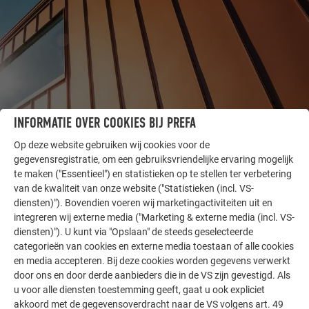
INFORMATIE OVER COOKIES BIJ PREFA
ANDERE OBJECTEN
Op deze website gebruiken wij cookies voor de
LAAT U INSPIREREN
gegevensregistratie, om een gebruiksvriendelijke ervaring mogelijk
te maken ("Essentieel") en statistieken op te stellen ter verbetering
De PREFA referentiegallerij laat zien hoe veelzijdig
van de kwaliteit van onze website ("Statistieken (incl. VS-
diensten)"). Bovendien voeren wij marketingactiviteiten uit en
aluminium kan worden toegepast. Ontdek meer
integreren wij externe media ("Marketing & externe media (incl. VS-
indrukwekkende projecten met de duurzame PREFA
diensten)"). U kunt via "Opslaan" de steeds geselecteerde
aluminiumoplossingen voor dak, zonne-energie en
categorieën van cookies en externe media toestaan of alle cookies
gevel.
en media accepteren. Bij deze cookies worden gegevens verwerkt
door ons en door derde aanbieders die in de VS zijn gevestigd. Als
u voor alle diensten toestemming geeft, gaat u ook expliciet
MEER REFERENTIES BEKIJKEN
akkoord met de gegevensoverdracht naar de VS volgens art. 49