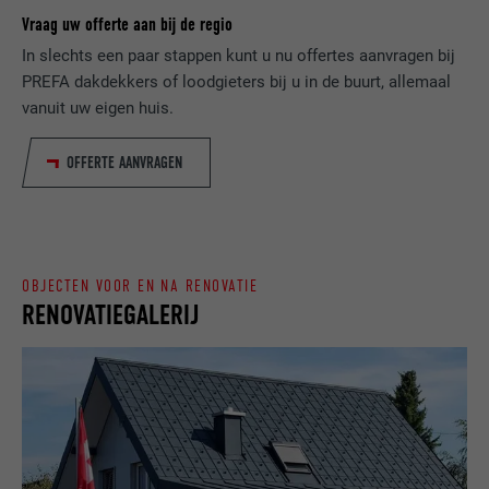
DOEL
genereren m.b.t. het gebruik van de
Vraag uw offerte aan bij de regio
VERVALTIJD
Sessie
website door de bezoeker.
In slechts een paar stappen kunt u nu offertes aanvragen bij
Slaat de door de gebruiker geselecteerde
PREFA dakdekkers of loodgieters bij u in de buurt, allemaal
DOEL
taalversie van een website op.
vanuit uw eigen huis.
NAAM
_gaexp
AANBIEDER
Google Optimize
OFFERTE AANVRAGEN
NAAM
lang
VERVALTIJD
90 dagen
AANBIEDER
LinkedIn
Wordt bij wijze van test geplaatst om te
VERVALTIJD
Sessie
controleren of de browser het plaatsen
OBJECTEN VOOR EN NA RENOVATIE
DOEL
RENOVATIEGALERIJ
van cookies toestaat. Bevat geen
Ingesteld door LinkedIn wanneer een
identificatiekenmerken.
DOEL
website een ingebed "Volg ons"-venster
bevat.
NAAM
bcookie