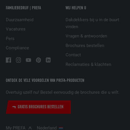
NAAM
UserMatchHistory
FAMILIEBEDRIJF | PREFA
WIJ HELPEN U
AANBIEDER
LinkedIn
Duurzaamheid
Dakdekkers bij u in de buurt
vinden
VERVALTIJD
29 dagen
Vacatures
Vragen & antwoorden
Pers
Wordt gebruikt om bezoekers op meerdere
Brochures bestellen
websites te volgen, om op basis van de
Compliance
DOEL
voorkeuren van de bezoeker relevante
Contact
reclame te presenteren.
Reclamaties & klachten
NAAM
lidc
ONTDEK DE VELE VOORDELEN VAN PREFA-PRODUCTEN
Overtuig uzelf nu! Bestel eenvoudig de brochures die u wilt.
AANBIEDER
LinkedIn
VERVALTIJD
1 dag
GRATIS BROCHURES BESTELLEN
Gebruikt door de socialnetworking-dienst
DOEL
LinkedIn voor het volgen van het gebruik
My PREFA
Nederland