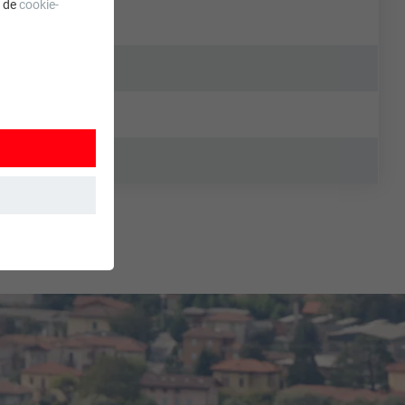
a de
cookie-
 wordt
ordt gebruikt.