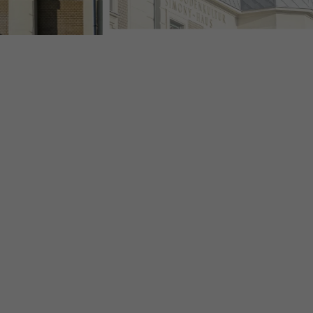
BOKU WIEN MIT DER DACH- UND WANDRAUTE 29 × 2