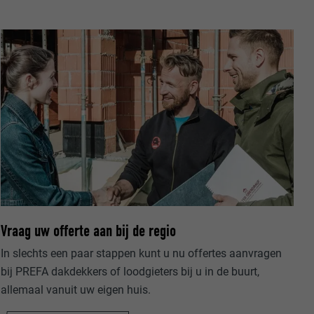
ische gegevens
website op.
ker.
Vraag uw offerte aan bij de regio
In slechts een paar stappen kunt u nu offertes aanvragen
bij PREFA dakdekkers of loodgieters bij u in de buurt,
olg ons"-
rowser het
allemaal vanuit uw eigen huis.
erken.