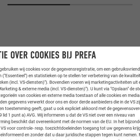
IE OVER COOKIES BIJ PREFA
ebruiken wij cookies voor de gegevensregistratie, om een gebruiksvriende
 ("Essentieel") en statistieken op te stellen ter verbetering van de kwalite
ieken (incl. VS-diensten)"). Bovendien voeren wij marketingactiviteiten uit 
losange 29 × 29
arketing & externe media (incl. VS-diensten)"). U kunt via "Opslaan" de s
egorieën van cookies en externe media toestaan of alle cookies en media 
den gegevens verwerkt door ons en door derde aanbieders die in de VS zij
sten toestemming geeft, gaat u ook expliciet akkoord met de gegevensove
hitekten ZT GmbH
9 lid 1 punt a) AVG. Wij informeren u dat de VS niet over een niveau van
ing beschikt dat overeenkomt met de normen van de EU. In het bijzond
 VS voor controle- resp. toezichtdoeleinden toegang tot uw gegevens krij
eïnformeerd en zonder dat u daar juridische stappen tegen kunt nemen. 