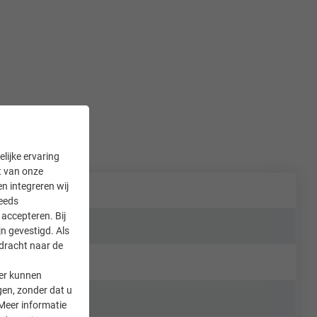
lijke ervaring
it van onze
en integreren wij
teeds
accepteren. Bij
n gevestigd. Als
rdracht naar de
er kunnen
gen, zonder dat u
Meer informatie