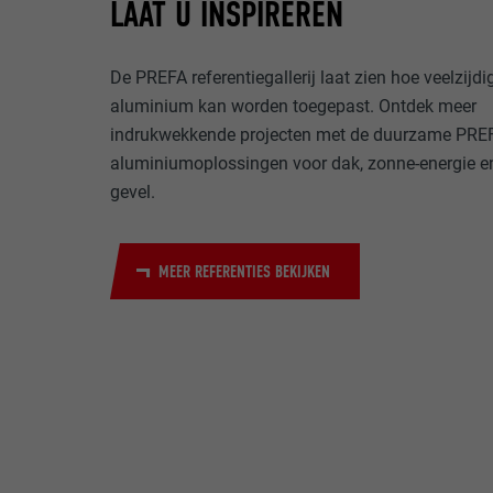
LAAT U INSPIREREN
NAAM
DOEL
De PREFA referentiegallerij laat zien hoe veelzijdi
MARKETING & E
AANBIEDER
aluminium kan worden toegepast. Ontdek meer
"Marketing & ex
indrukwekkende projecten met de duurzame PRE
gebruikt om gep
VERVALTIJD
websites te ob
aluminiumoplossingen voor dak, zonne-energie e
NAAM
meer nodig voo
gevel.
DOEL
AANBIEDER
NAAM
VERVALTIJD
MEER REFERENTIES BEKIJKEN
AANBIEDER
NAAM
VERVALTIJD
AANBIEDER
DOEL
VERVALTIJD
DOEL
DOEL