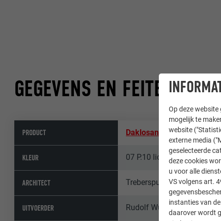
GEGEVENS EN FEITEN
INFORMAT
Op deze website g
mogelijk te maken
website ("Statist
PRODUCT
Daklosange 29 × 29
,
Gevel
externe media ("M
geselecteerde cat
07 P.10 lichtgrijs
KLEUR
deze cookies wor
u voor alle dien
Treberspurg & Partner Arc
VS volgens art. 4
ARCHITECT
gegevensbescherm
instanties van de
Rudolf Wukitsevits
UITVOERDER
daarover wordt g