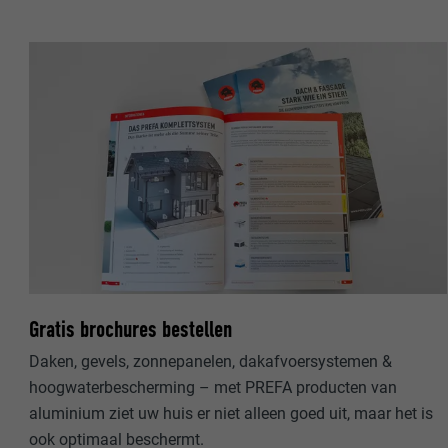
NAAM
NAAM
AANBIEDER
AANBIEDER
VERVALTIJD
VERVALTIJD
DOEL
DOEL
NAAM
NAAM
AANBIEDER
AANBIEDER
Gratis brochures bestellen
VERVALTIJD
VERVALTIJD
Daken, gevels, zonnepanelen, dakafvoersystemen &
hoogwaterbescherming – met PREFA producten van
DOEL
DOEL
aluminium ziet uw huis er niet alleen goed uit, maar het is
ook optimaal beschermt.