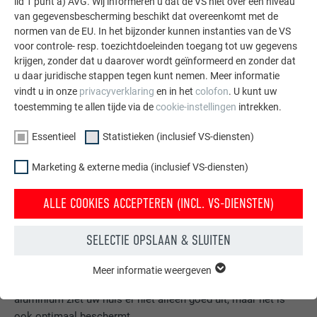
lid 1 punt a) AVG. Wij informeren u dat de VS niet over een niveau
van gegevensbescherming beschikt dat overeenkomt met de
normen van de EU. In het bijzonder kunnen instanties van de VS
voor controle- resp. toezichtdoeleinden toegang tot uw gegevens
krijgen, zonder dat u daarover wordt geïnformeerd en zonder dat
u daar juridische stappen tegen kunt nemen. Meer informatie
vindt u in onze
privacyverklaring
en in het
colofon
. U kunt uw
toestemming te allen tijde via de
cookie-instellingen
intrekken.
Essentieel
Statistieken (inclusief VS-diensten)
Marketing & externe media (inclusief VS-diensten)
ALLE COOKIES ACCEPTEREN (INCL. VS-DIENSTEN)
SELECTIE OPSLAAN & SLUITEN
Gratis brochures bestellen
Daken, gevels, zonnepanelen, dakafvoersystemen &
Meer informatie weergeven
ESSENTIEEL
hoogwaterbescherming – met PREFA producten van
Cookies van de groep "Essentieel" zijn nodig voor basisfuncties
aluminium ziet uw huis er niet alleen goed uit, maar het is
van de website. Hierdoor wordt gewaarborgd dat de website
ook optimaal beschermt.