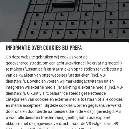
INFORMATIE OVER COOKIES BIJ PREFA
ANDERE OBJECTEN
LAAT U INSPIREREN
Op deze website gebruiken wij cookies voor de
gegevensregistratie, om een gebruiksvriendelijke ervaring mogelijk
te maken ("Essentieel") en statistieken op te stellen ter verbetering
De PREFA referentiegallerij laat zien hoe veelzijdig
van de kwaliteit van onze website ("Statistieken (incl. VS-
aluminium kan worden toegepast. Ontdek meer
diensten)"). Bovendien voeren wij marketingactiviteiten uit en
indrukwekkende projecten met de duurzame PREFA
integreren wij externe media ("Marketing & externe media (incl. VS-
aluminiumoplossingen voor dak, zonne-energie en
diensten)"). U kunt via "Opslaan" de steeds geselecteerde
gevel.
categorieën van cookies en externe media toestaan of alle cookies
en media accepteren. Bij deze cookies worden gegevens verwerkt
door ons en door derde aanbieders die in de VS zijn gevestigd. Als
u voor alle diensten toestemming geeft, gaat u ook expliciet
MEER REFERENTIES BEKIJKEN
akkoord met de gegevensoverdracht naar de VS volgens art. 49