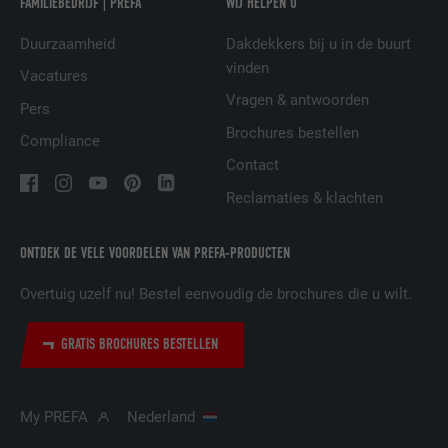
FAMILIEBEDRIJF | PREFA
WIJ HELPEN U
AANBIEDER
LinkedIn
Duurzaamheid
Dakdekkers bij u in de buurt
vinden
Vacatures
VERVALTIJD
29 dagen
Vragen & antwoorden
Pers
Wordt gebruikt om bezoekers op meerdere
Brochures bestellen
Compliance
websites te volgen, om op basis van de
DOEL
Contact
voorkeuren van de bezoeker relevante
reclame te presenteren.
Reclamaties & klachten
ONTDEK DE VELE VOORDELEN VAN PREFA-PRODUCTEN
NAAM
lidc
Overtuig uzelf nu! Bestel eenvoudig de brochures die u wilt.
AANBIEDER
LinkedIn
GRATIS BROCHURES BESTELLEN
VERVALTIJD
1 dag
Gebruikt door de socialnetworking-dienst
My PREFA
Nederland
DOEL
LinkedIn voor het volgen van het gebruik
van ingebedde diensten.