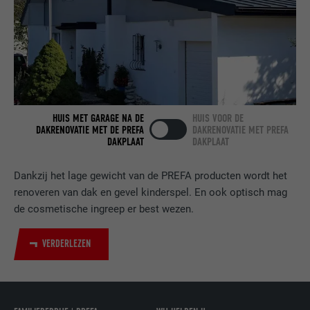
VERVALTIJD
2 jaar
Gebruikt door de socialnetworking-dienst
DOEL
LinkedIn voor het volgen van het gebruik
van ingebedde diensten.
HUIS MET GARAGE NA DE
HUIS VOOR DE
DAKRENOVATIE MET DE PREFA
DAKRENOVATIE MET PREFA
NAAM
bscookie
DAKPLAAT
DAKPLAAT
AANBIEDER
LinkedIn
Dankzij het lage gewicht van de PREFA producten wordt het
renoveren van dak en gevel kinderspel. En ook optisch mag
VERVALTIJD
2 jaar
de cosmetische ingreep er best wezen.
Gebruikt door de socialnetworking-dienst
DOEL
LinkedIn voor het volgen van het gebruik
VERDERLEZEN
van ingebedde diensten.
NAAM
UserMatchHistory