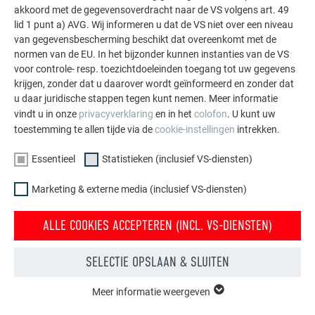
akkoord met de gegevensoverdracht naar de VS volgens art. 49
MEER REFERENTIES BEKIJKEN
lid 1 punt a) AVG. Wij informeren u dat de VS niet over een niveau
van gegevensbescherming beschikt dat overeenkomt met de
normen van de EU. In het bijzonder kunnen instanties van de VS
voor controle- resp. toezichtdoeleinden toegang tot uw gegevens
krijgen, zonder dat u daarover wordt geïnformeerd en zonder dat
u daar juridische stappen tegen kunt nemen. Meer informatie
vindt u in onze
privacyverklaring
en in het
colofon
. U kunt uw
toestemming te allen tijde via de
cookie-instellingen
intrekken.
Essentieel
Statistieken (inclusief VS-diensten)
Marketing & externe media (inclusief VS-diensten)
ALLE COOKIES ACCEPTEREN (INCL. VS-DIENSTEN)
SELECTIE OPSLAAN & SLUITEN
Gratis brochures bestellen
Meer informatie weergeven
ESSENTIEEL
Daken, gevels, zonnepanelen, dakafvoersystemen &
Cookies van de groep "Essentieel" zijn nodig voor basisfuncties