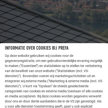
INFORMATIE OVER COOKIES BIJ PREFA
Op deze website gebruiken wij cookies voor de
ANDERE OBJECTEN
gegevensregistratie, om een gebruiksvriendelijke ervaring mogelijk
LAAT U INSPIREREN
te maken ("Essentieel") en statistieken op te stellen ter verbetering
van de kwaliteit van onze website ("Statistieken (incl. VS-
De PREFA referentiegallerij laat zien hoe veelzijdig
diensten)"). Bovendien voeren wij marketingactiviteiten uit en
integreren wij externe media ("Marketing & externe media (incl. VS-
aluminium kan worden toegepast. Ontdek meer
diensten)"). U kunt via "Opslaan" de steeds geselecteerde
indrukwekkende projecten met de duurzame PREFA
categorieën van cookies en externe media toestaan of alle cookies
aluminiumoplossingen voor dak, zonne-energie en
en media accepteren. Bij deze cookies worden gegevens verwerkt
gevel.
door ons en door derde aanbieders die in de VS zijn gevestigd. Als
u voor alle diensten toestemming geeft, gaat u ook expliciet