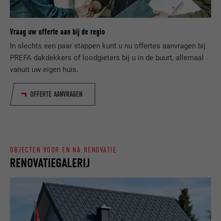
AANBIEDER
ads.linkedin.com
wordt om statistische gegevens te
DOEL
genereren m.b.t. het gebruik van de
VERVALTIJD
Sessie
website door de bezoeker.
Vraag uw offerte aan bij de regio
Slaat de door de gebruiker geselecteerde
In slechts een paar stappen kunt u nu offertes aanvragen bij
DOEL
taalversie van een website op.
PREFA dakdekkers of loodgieters bij u in de buurt, allemaal
NAAM
_gaexp
vanuit uw eigen huis.
AANBIEDER
Google Optimize
NAAM
lang
OFFERTE AANVRAGEN
VERVALTIJD
90 dagen
AANBIEDER
LinkedIn
Wordt bij wijze van test geplaatst om te
VERVALTIJD
Sessie
controleren of de browser het plaatsen
DOEL
van cookies toestaat. Bevat geen
OBJECTEN VOOR EN NA RENOVATIE
Ingesteld door LinkedIn wanneer een
RENOVATIEGALERIJ
identificatiekenmerken.
DOEL
website een ingebed "Volg ons"-venster
bevat.
NAAM
bcookie