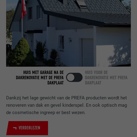
AANBIEDER
LinkedIn
VERVALTIJD
2 jaar
Gebruikt door de socialnetworking-dienst
DOEL
LinkedIn voor het volgen van het gebruik
van ingebedde diensten.
NAAM
bscookie
HUIS MET GARAGE NA DE
HUIS VOOR DE
DAKRENOVATIE MET DE PREFA
DAKRENOVATIE MET PREFA
DAKPLAAT
DAKPLAAT
AANBIEDER
LinkedIn
VERVALTIJD
2 jaar
Dankzij het lage gewicht van de PREFA producten wordt het
renoveren van dak en gevel kinderspel. En ook optisch mag
Gebruikt door de socialnetworking-dienst
de cosmetische ingreep er best wezen.
DOEL
LinkedIn voor het volgen van het gebruik
van ingebedde diensten.
VERDERLEZEN