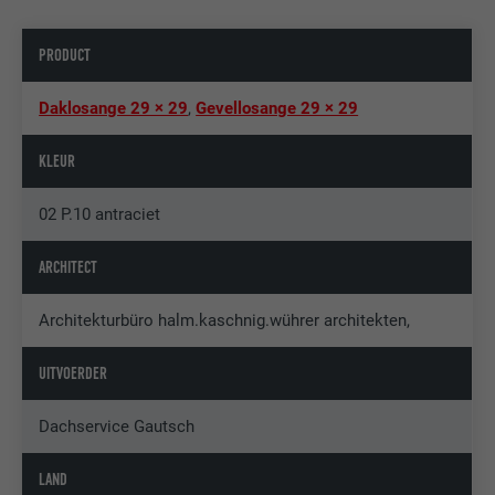
PRODUCT
Daklosange 29 × 29
,
Gevellosange 29 × 29
KLEUR
02 P.10 antraciet
ARCHITECT
Architekturbüro halm.kaschnig.wührer architekten,
UITVOERDER
Dachservice Gautsch
LAND