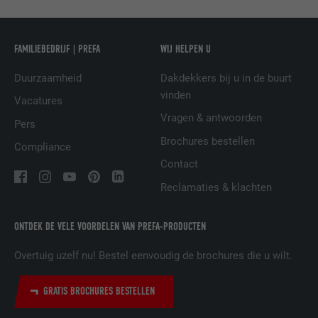
NAAM
UserMatchHistory
FAMILIEBEDRIJF | PREFA
WIJ HELPEN U
AANBIEDER
LinkedIn
Duurzaamheid
Dakdekkers bij u in de buurt
VERVALTIJD
29 dagen
vinden
Vacatures
Wordt gebruikt om bezoekers op meerdere
Vragen & antwoorden
Pers
websites te volgen, om op basis van de
DOEL
Brochures bestellen
voorkeuren van de bezoeker relevante
Compliance
reclame te presenteren.
Contact
Reclamaties & klachten
NAAM
lidc
ONTDEK DE VELE VOORDELEN VAN PREFA-PRODUCTEN
AANBIEDER
LinkedIn
Overtuig uzelf nu! Bestel eenvoudig de brochures die u wilt.
VERVALTIJD
1 dag
GRATIS BROCHURES BESTELLEN
Gebruikt door de socialnetworking-dienst