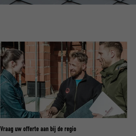
ische gegevens
website op.
ker.
olg ons"-
rowser het
Vraag uw offerte aan bij de regio
erken.