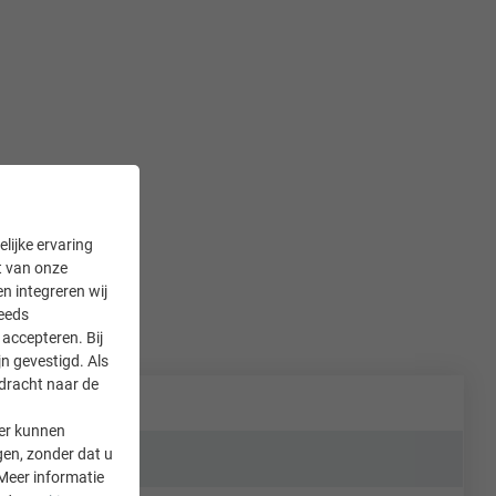
lijke ervaring
it van onze
en integreren wij
teeds
accepteren. Bij
n gevestigd. Als
rdracht naar de
er kunnen
gen, zonder dat u
Meer informatie