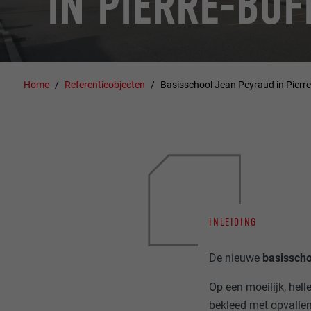
IN PIERRE-BUF
Home
Referentieobjecten
Basisschool Jean Peyraud in Pierre
INLEIDING
De nieuwe
basissch
Op een moeilijk, hel
bekleed met opvall