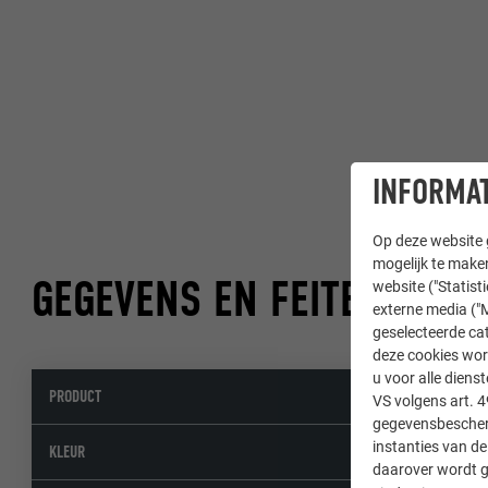
INFORMAT
Op deze website g
mogelijk te maken
GEGEVENS EN FEITEN
website ("Statist
externe media ("M
geselecteerde cat
deze cookies wor
u voor alle dien
PRODUCT
Daklosange 29
VS volgens art. 4
gegevensbescherm
instanties van de
07 P.10 lichtgr
KLEUR
daarover wordt g