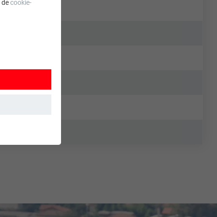
a de
cookie-
 wordt
ordt gebruikt.