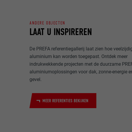
NAAM
DOEL
ANDERE OBJECTEN
MARKETING & E
AANBIEDER
LAAT U INSPIREREN
"Marketing & ex
gebruikt om gep
VERVALTIJD
websites te ob
NAAM
De PREFA referentiegallerij laat zien hoe veelzijdi
meer nodig voo
DOEL
aluminium kan worden toegepast. Ontdek meer
AANBIEDER
NAAM
indrukwekkende projecten met de duurzame PRE
VERVALTIJD
aluminiumoplossingen voor dak, zonne-energie e
AANBIEDER
NAAM
gevel.
VERVALTIJD
AANBIEDER
DOEL
MEER REFERENTIES BEKIJKEN
VERVALTIJD
DOEL
DOEL