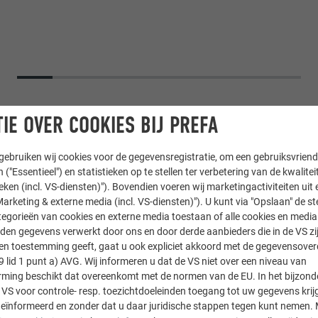
IE OVER COOKIES BIJ PREFA
ebruiken wij cookies voor de gegevensregistratie, om een gebruiksvriende
 ("Essentieel") en statistieken op te stellen ter verbetering van de kwalite
ieken (incl. VS-diensten)"). Bovendien voeren wij marketingactiviteiten uit 
arketing & externe media (incl. VS-diensten)"). U kunt via "Opslaan" de s
egorieën van cookies en externe media toestaan of alle cookies en media 
den gegevens verwerkt door ons en door derde aanbieders die in de VS zij
sten toestemming geeft, gaat u ook expliciet akkoord met de gegevensove
 × 29
,
Gevellosange 29 × 29
9 lid 1 punt a) AVG. Wij informeren u dat de VS niet over een niveau van
ing beschikt dat overeenkomt met de normen van de EU. In het bijzond
 VS voor controle- resp. toezichtdoeleinden toegang tot uw gegevens krij
ijs, mayagoud 2862-40
eïnformeerd en zonder dat u daar juridische stappen tegen kunt nemen. 