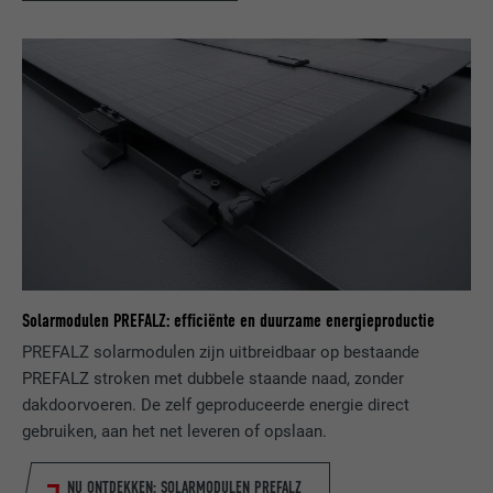
VERVALTIJD
3 maanden
Wordt door Facebook gebruikt om een
serie promotieproducten weer te geven,
DOEL
zoals realtime-biedingen van derde
adverteerders.
NAAM
fr
AANBIEDER
Facebook
VERVALTIJD
3 maanden
Solarmodulen PREFALZ: efficiënte en duurzame energieproductie
Wordt door Facebook gebruikt om een
PREFALZ solarmodulen zijn uitbreidbaar op bestaande
serie promotieproducten weer te geven,
PREFALZ stroken met dubbele staande naad, zonder
DOEL
zoals realtime-biedingen van derde
dakdoorvoeren. De zelf geproduceerde energie direct
adverteerders.
gebruiken, aan het net leveren of opslaan.
NU ONTDEKKEN: SOLARMODULEN PREFALZ