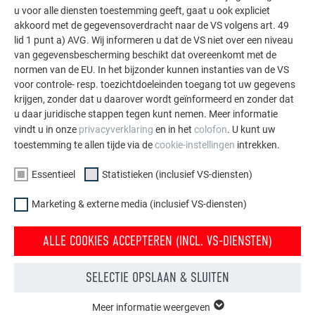
gevel bevestigd.
u voor alle diensten toestemming geeft, gaat u ook expliciet
akkoord met de gegevensoverdracht naar de VS volgens art. 49
Bijzonder opvallend is de afstemming van de panelen op de
lid 1 punt a) AVG. Wij informeren u dat de VS niet over een niveau
uit de
gevel uitstekende raamkozijnen
. Elk raam begint bij
van gegevensbescherming beschikt dat overeenkomt met de
een felsnaad en eindigt bij een andere, zodat de structuur van
normen van de EU. In het bijzonder kunnen instanties van de VS
voor controle- resp. toezichtdoeleinden toegang tot uw gegevens
het materiaal extra aandacht krijgt. De horizontale felsnaden
krijgen, zonder dat u daarover wordt geïnformeerd en zonder dat
doen het bouwvolume langer lijken en bieden tegelijk visueel
u daar juridische stappen tegen kunt nemen. Meer informatie
houvast. Het ontwerp is geïnspireerd op een beeld, dat
vindt u in onze
privacyverklaring
en in het
colofon
. U kunt uw
Lucchin zelf als volgt beschrijft: “Zoals bergkoppen – wit in
toestemming te allen tijde via de
cookie-instellingen
intrekken.
de winter, nauwelijks opvallend tussen de besneeuwde
hellingen en hoogvlaktes, en in de zomer in sterk contrast
Essentieel
Statistieken (inclusief VS-diensten)
met de groene bergweiden.”
Marketing & externe media (inclusief VS-diensten)
ALLE COOKIES ACCEPTEREN (INCL. VS-DIENSTEN)
SELECTIE OPSLAAN & SLUITEN
Meer informatie weergeven
ESSENTIEEL