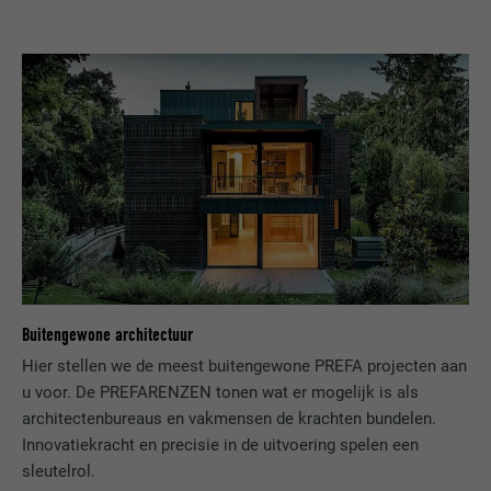
NAAM
UserMatchHistory
AANBIEDER
LinkedIn
VERVALTIJD
29 dagen
Wordt gebruikt om bezoekers op meerdere
websites te volgen, om op basis van de
DOEL
voorkeuren van de bezoeker relevante
reclame te presenteren.
Buitengewone architectuur
NAAM
lidc
Hier stellen we de meest buitengewone PREFA projecten aan
u voor. De PREFARENZEN tonen wat er mogelijk is als
AANBIEDER
LinkedIn
architectenbureaus en vakmensen de krachten bundelen.
Innovatiekracht en precisie in de uitvoering spelen een
VERVALTIJD
1 dag
sleutelrol.