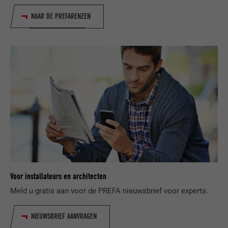
Gebruikt door de socialnetworking-dienst
DOEL
LinkedIn voor het volgen van het gebruik
NAAR DE PREFARENZEN
van ingebedde diensten.
NAAM
lissc
AANBIEDER
LinkedIn
VERVALTIJD
1 jaar
Wordt gebruikt om ervoor te zorgen dat
DOEL
het juiste SameSite-attribuut voor alle
cookies in deze browser aanwezig is
Voor installateurs en architecten
NAAM
_fbp
Meld u gratis aan voor de PREFA nieuwsbrief voor experts.
AANBIEDER
Facebook
NIEUWSBRIEF AANVRAGEN