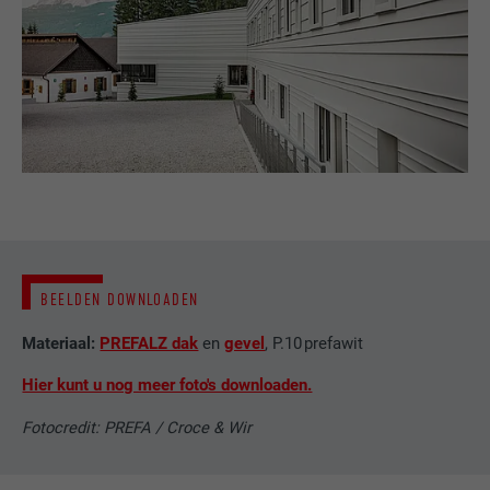
NAAM
bcookie
AANBIEDER
LinkedIn
VERVALTIJD
2 jaar
Gebruikt door de socialnetworking-dienst
DOEL
LinkedIn voor het volgen van het gebruik
van ingebedde diensten.
NAAM
bscookie
BEELDEN DOWNLOADEN
AANBIEDER
LinkedIn
Materiaal:
PREFALZ dak
en
gevel
, P.10 prefawit
VERVALTIJD
2 jaar
Hier kunt u nog meer foto's downloaden.
Gebruikt door de socialnetworking-dienst
Fotocredit: PREFA / Croce & Wir
DOEL
LinkedIn voor het volgen van het gebruik
van ingebedde diensten.