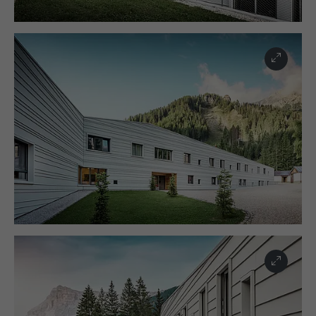
Registreert een eenduidige ID, die gebruikt
AANBIEDER
ads.linkedin.com
wordt om statistische gegevens te
DOEL
genereren m.b.t. het gebruik van de
VERVALTIJD
Sessie
website door de bezoeker.
Slaat de door de gebruiker geselecteerde
DOEL
taalversie van een website op.
NAAM
_gaexp
AANBIEDER
Google Optimize
NAAM
lang
VERVALTIJD
90 dagen
AANBIEDER
LinkedIn
Wordt bij wijze van test geplaatst om te
VERVALTIJD
Sessie
controleren of de browser het plaatsen
DOEL
van cookies toestaat. Bevat geen
Ingesteld door LinkedIn wanneer een
identificatiekenmerken.
DOEL
website een ingebed "Volg ons"-venster
bevat.