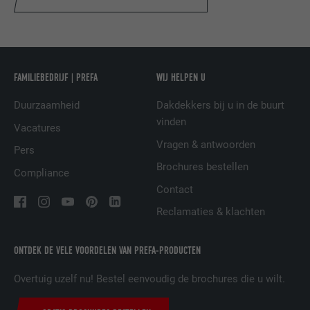
NAAM
IDE
AANBIEDER
doubleclick.net
VERVALTIJD
1 jaar
FAMILIEBEDRIJF | PREFA
WIJ HELPEN U
Gebruikt door Google DoubleClick om de
Duurzaamheid
Dakdekkers bij u in de buurt
handelingen van de gebruiker op de
vinden
website na de weergave van of het klikken
Vacatures
op een van de advertenties van de
Vragen & antwoorden
Pers
DOEL
aanbieder te registreren en te melden. Het
Brochures bestellen
doel hiervan is het meten van de
Compliance
effectiviteit van een reclame en de
Contact
weergave van doelgerichte reclame voor
Reclamaties & klachten
de gebruiker.
ONTDEK DE VELE VOORDELEN VAN PREFA-PRODUCTEN
NAAM
_pin_unauth
Overtuig uzelf nu! Bestel eenvoudig de brochures die u wilt.
AANBIEDER
Pinterest