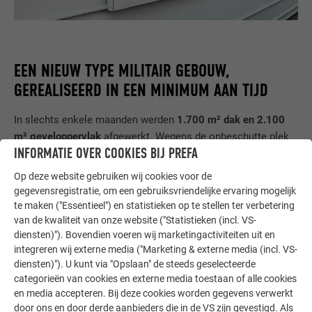
EEN NIEUW TYPE MILITAIR GEBOUW,
GEREALISEERD IN EEN MINIMUM AAN TIJD
In slechts enkele maanden werden
1.700 m² dak en 2.100
m² geveloppervlak
afgewerkt. Wegens de onbeschutte plek
INFORMATIE OVER COOKIES BIJ PREFA
in bergachtig gebied en de militaire functie van deze
nieuwbouw moest dit project aan de
hoogste technische
Op deze website gebruiken wij cookies voor de
vereisten voldoen, waaronder voor brandveiligheid
. De
gegevensregistratie, om een gebruiksvriendelijke ervaring mogelijk
plaatsing van de bekleding vereiste de grootste precisie. De
te maken ("Essentieel") en statistieken op te stellen ter verbetering
PREFALZ panelen werden in het atelier gepland en
van de kwaliteit van onze website ("Statistieken (incl. VS-
diensten)"). Bovendien voeren wij marketingactiviteiten uit en
voorgeproduceerd. Vervolgens werden ze horizontaal in
integreren wij externe media ("Marketing & externe media (incl. VS-
onregelmatige breedtes geplaatst, met felsnaden die
diensten)"). U kunt via "Opslaan" de steeds geselecteerde
doorlopen. Ze werden in stukken van drie meter verdeeld en
categorieën van cookies en externe media toestaan of alle cookies
vanwege de uitzetting van het materiaal met vaste- en
en media accepteren. Bij deze cookies worden gegevens verwerkt
schuifklangen op de onderconstructie van de geventileerde
door ons en door derde aanbieders die in de VS zijn gevestigd. Als