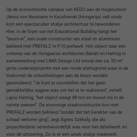
Op de economische campus van KEDO aan de Hogeschool
János von Neumann in Kecskemét (Hongarije) valt sinds
kort een spectaculair stukje architectuur te bewonderen.
Hier, in de foyer van het Educational Building hangt het
“beurs-ei”, een ovale constructie van staal en aluminium
bekleed met PREFALZ in P.10 prefawit. Het object naar een
ontwerp van de Hongaarse architecten Bánáti en Hartvig in
samenwerking met LIMA Design Ltd omvat een ca. 50 m²
grote onderwijsruimte met een ronde plattegrond waar in de
toekomst de ontwikkelingen aan de beurs worden
gesimuleerd. “Je kunt je voorstellen dat het geen
gemakkelijke opgave was om het ei te realiseren”, vertelt
Lajos Hartvig, “het object weegt 88 ton en moest vrij in de
ruimte zweven”. De eivormige staalconstructie kon met
PREFALZ worden bekleed “zonder dat het karakter van de
schaal verloren ging”, zegt Ágnes Székely, die als
projectleidster verantwoordelijk was voor het detailwerk en
voor de uitvoering. Zo is er een uniek stukje maatwerk