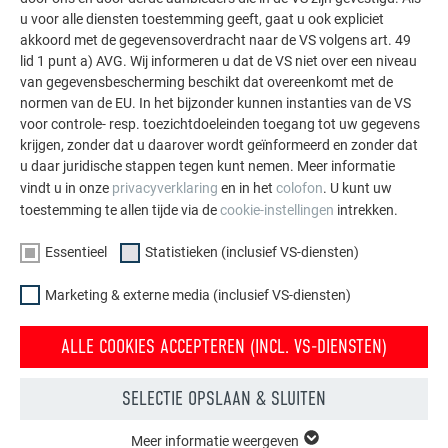
UITDAGING
u voor alle diensten toestemming geeft, gaat u ook expliciet
akkoord met de gegevensoverdracht naar de VS volgens art. 49
De markante constructie met zijn elegante PREFALZ-huid in
lid 1 punt a) AVG. Wij informeren u dat de VS niet over een niveau
P.10 prefawit hangt in de foyer direct tegenover de
van gegevensbescherming beschikt dat overeenkomt met de
hoofdingang van het Eductional Building. “We hadden een
normen van de EU. In het bijzonder kunnen instanties van de VS
aantal ideeën hoe we de stalen constructie konden
voor controle- resp. toezichtdoeleinden toegang tot uw gegevens
bekleden”, vertellen de architecten. Vanwege het gewicht en
krijgen, zonder dat u daarover wordt geïnformeerd en zonder dat
u daar juridische stappen tegen kunt nemen. Meer informatie
de vervormbaarheid kozen ze uiteindelijk voor 0,7 mm dik
vindt u in onze
privacyverklaring
en in het
colofon
. U kunt uw
PREFALZ gekleurd aluminium bandmateriaal in P.10-kwaliteit.
toestemming te allen tijde via de
cookie-instellingen
intrekken.
Wat het ei bouwkundig gezien zo bijzonder maakt is dat de
aan acht ankerpunten opgehangen stalen constructie een
Essentieel
Statistieken (inclusief VS-diensten)
zekere beweeglijkheid moet suggereren. “De buitenste laag
heeft dus eigenlijk geen vaste ondergrond”, vertelt
Marketing & externe media (inclusief VS-diensten)
vakspecialist Tamás Ombódi die verantwoordelijk was voor
de uitvoering van dit deel van het project. Om de schaal van
ALLE COOKIES ACCEPTEREN (INCL. VS-DIENSTEN)
het beurs-ei met PREFALZ te kunnen bedekken, moesten hij
en zijn team out of the box denken. “Een ei heeft een andere
SELECTIE OPSLAAN & SLUITEN
vorm dan een voetbal. Door zijn kromming is elk stukje
oppervlak anders. Dat maakt het lastig, maar ook heel
Meer informatie weergeven