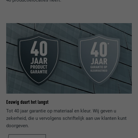
40 productielocaties heeft.
Registreert een eenduidige ID, die gebruikt
AANBIEDER
ads.linkedin.com
wordt om statistische gegevens te
DOEL
genereren m.b.t. het gebruik van de
VERVALTIJD
Sessie
website door de bezoeker.
Slaat de door de gebruiker geselecteerde
DOEL
taalversie van een website op.
NAAM
_gaexp
AANBIEDER
Google Optimize
NAAM
lang
VERVALTIJD
90 dagen
AANBIEDER
LinkedIn
Wordt bij wijze van test geplaatst om te
VERVALTIJD
Sessie
controleren of de browser het plaatsen
DOEL
van cookies toestaat. Bevat geen
Eeuwig duurt het langst
Ingesteld door LinkedIn wanneer een
identificatiekenmerken.
Tot 40 jaar garantie op materiaal en kleur. Wij geven u
DOEL
website een ingebed "Volg ons"-venster
zekerheid, die u vervolgens schriftelijk aan uw klanten kunt
bevat.
doorgeven.