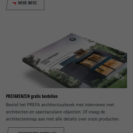
NAAM
bcookie
MEHR INFOS
AANBIEDER
LinkedIn
VERVALTIJD
2 jaar
Gebruikt door de socialnetworking-dienst
DOEL
LinkedIn voor het volgen van het gebruik
van ingebedde diensten.
NAAM
bscookie
AANBIEDER
LinkedIn
PREFARENZEN gratis bestellen
VERVALTIJD
2 jaar
Bestel het PREFA architectuurboek met interviews met
architecten en spectaculaire objecten. Of vraag de
Gebruikt door de socialnetworking-dienst
architectenmap aan met alle details over onze producten.
DOEL
LinkedIn voor het volgen van het gebruik
van ingebedde diensten.