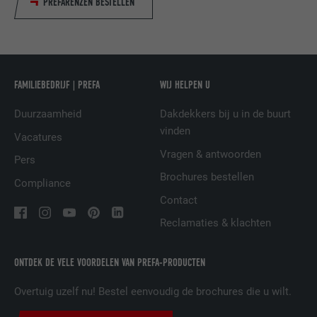
PREFARENZEN BESTELLEN
NAAM
UserMatchHistory
AANBIEDER
LinkedIn
FAMILIEBEDRIJF | PREFA
WIJ HELPEN U
VERVALTIJD
29 dagen
Duurzaamheid
Dakdekkers bij u in de buurt
vinden
Wordt gebruikt om bezoekers op meerdere
Vacatures
websites te volgen, om op basis van de
Vragen & antwoorden
DOEL
Pers
voorkeuren van de bezoeker relevante
Brochures bestellen
reclame te presenteren.
Compliance
Contact
Reclamaties & klachten
NAAM
lidc
AANBIEDER
LinkedIn
ONTDEK DE VELE VOORDELEN VAN PREFA-PRODUCTEN
VERVALTIJD
1 dag
Overtuig uzelf nu! Bestel eenvoudig de brochures die u wilt.