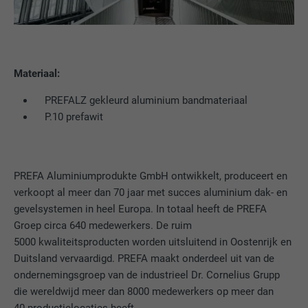
DOEL
toestemming meer nodig voor de toegang tot inhoud van
genereren m.b.t. het gebruik van de
AANBIEDER
Sgalinski
videoplatforms en socialmedia-platforms.
website door de bezoeker.
VERVALTIJD
12 maanden
Cookie-informatie weergeven
NAAM
NID
NAAM
_gat
Materiaal:
Deze cookie is essentieel voor de werking
AANBIEDER
Google
van de cookie-opt-in-extension. Deze
PREFALZ gekleurd aluminium bandmateriaal
AANBIEDER
Google Analytics
DOEL
cookie moet worden opgeslagen, zodat de
VERVALTIJD
6 maanden
P.10 prefawit
tool weet welke cookiegroepen de
VERVALTIJD
1 dag
gebruiker heeft geaccepteerd.
Deze cookie bevat een eenduidige ID
waarmee uw voorkeursinstellingen en
Wordt door Google Analytics gebruikt om
DOEL
andere informatie worden opgeslagen, in
PREFA Aluminiumprodukte GmbH ontwikkelt, produceert en
de hoeveelheid aanvragen te beperken.
het bijzonder uw voorkeurstaal, het aantal
verkoopt al meer dan 70 jaar met succes aluminium dak- en
DOEL
zoekresultaten dat per website moet
gevelsystemen in heel Europa. In totaal heeft de PREFA
worden weergegeven (bijv. 10 of 20) en of
Groep circa 640 medewerkers. De ruim
NAAM
_gid
het Google SafeSearch-filter geactiveerd
5000 kwaliteitsproducten worden uitsluitend in Oostenrijk en
moet zijn.
AANBIEDER
Google Universal Analytics
Duitsland vervaardigd. PREFA maakt onderdeel uit van de
ondernemingsgroep van de industrieel Dr. Cornelius Grupp
VERVALTIJD
1 dag
die wereldwijd meer dan 8000 medewerkers op meer dan
NAAM
lang