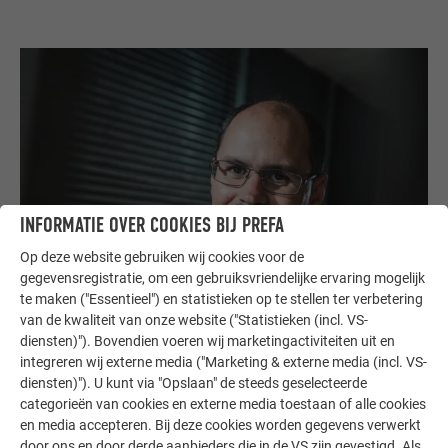
INFORMATIE OVER COOKIES BIJ PREFA
Op deze website gebruiken wij cookies voor de
gegevensregistratie, om een gebruiksvriendelijke ervaring mogelijk
te maken ("Essentieel") en statistieken op te stellen ter verbetering
van de kwaliteit van onze website ("Statistieken (incl. VS-
diensten)"). Bovendien voeren wij marketingactiviteiten uit en
integreren wij externe media ("Marketing & externe media (incl. VS-
diensten)"). U kunt via "Opslaan" de steeds geselecteerde
categorieën van cookies en externe media toestaan of alle cookies
EEN EI IS GEEN VOETBAL – EEN VAKKUNDIGE
en media accepteren. Bij deze cookies worden gegevens verwerkt
door ons en door derde aanbieders die in de VS zijn gevestigd. Als