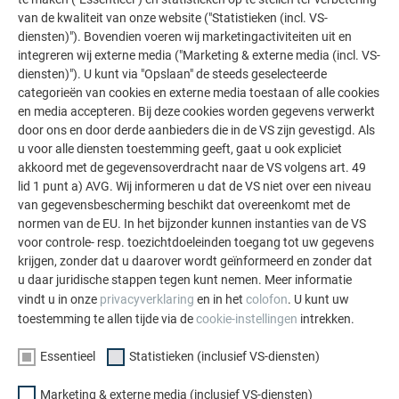
van de kwaliteit van onze website ("Statistieken (incl. VS-
diensten)"). Bovendien voeren wij marketingactiviteiten uit en
integreren wij externe media ("Marketing & externe media (incl. VS-
diensten)"). U kunt via "Opslaan" de steeds geselecteerde
categorieën van cookies en externe media toestaan of alle cookies
en media accepteren. Bij deze cookies worden gegevens verwerkt
door ons en door derde aanbieders die in de VS zijn gevestigd. Als
u voor alle diensten toestemming geeft, gaat u ook expliciet
akkoord met de gegevensoverdracht naar de VS volgens art. 49
lid 1 punt a) AVG. Wij informeren u dat de VS niet over een niveau
van gegevensbescherming beschikt dat overeenkomt met de
normen van de EU. In het bijzonder kunnen instanties van de VS
voor controle- resp. toezichtdoeleinden toegang tot uw gegevens
krijgen, zonder dat u daarover wordt geïnformeerd en zonder dat
u daar juridische stappen tegen kunt nemen. Meer informatie
vindt u in onze
privacyverklaring
en in het
colofon
. U kunt uw
toestemming te allen tijde via de
cookie-instellingen
intrekken.
Essentieel
Statistieken (inclusief VS-diensten)
Marketing & externe media (inclusief VS-diensten)