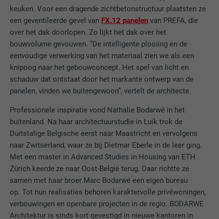
keuken. Voor een dragende zichtbetonstructuur plaatsten ze
een geventileerde gevel van
FX.12 panelen
van PREFA, die
over het dak doorlopen. Zo lijkt het dak over het
bouwvolume gevouwen. ”De intelligente plooiing en de
eenvoudige verwerking van het materiaal zien we als een
knipoog naar het gebouwconcept. Het spel van licht en
schaduw dat ontstaat door het markante ontwerp van de
panelen, vinden we buitengewoon”, vertelt de architecte.
Professionele inspiratie vond Nathalie Bodarwé in het
buitenland. Na haar architectuurstudie in Luik trok de
Duitstalige Belgische eerst naar Maastricht en vervolgens
naar Zwitserland, waar ze bij Dietmar Eberle in de leer ging.
Met een master in Advanced Studies in Housing van ETH
Zürich keerde ze naar Oost-België terug. Daar richtte ze
samen met haar broer Marc Bodarwé een eigen bureau
op. Tot hun realisaties behoren karaktervolle privéwoningen,
verbouwingen en openbare projecten in de regio. BODARWE
Architektur is sinds kort gevestigd in nieuwe kantoren in