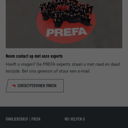
NAAM
_fbp
AANBIEDER
Facebook
VERVALTIJD
3 maanden
Neem contact op met onze experts
Wordt door Facebook gebruikt om een
serie promotieproducten weer te geven,
Heeft u vragen? De PREFA experts staan u met raad en daad
DOEL
zoals realtime-biedingen van derde
terzijde. Bel ons gewoon of stuur een e-mail.
adverteerders.
CONTACTPERSONEN VINDEN
NAAM
fr
AANBIEDER
Facebook
FAMILIEBEDRIJF | PREFA
WIJ HELPEN U
VERVALTIJD
3 maanden