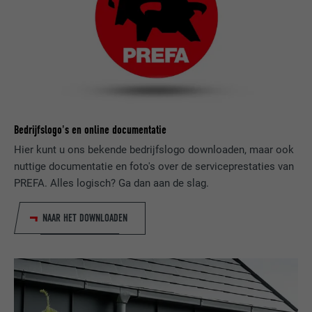
VERVALTIJD
2 jaar
Gebruikt door de socialnetworking-dienst
DOEL
LinkedIn voor het volgen van het gebruik
van ingebedde diensten.
Bedrijfslogo's en online documentatie
NAAM
UserMatchHistory
Hier kunt u ons bekende bedrijfslogo downloaden, maar ook
nuttige documentatie en foto's over de serviceprestaties van
AANBIEDER
LinkedIn
PREFA. Alles logisch? Ga dan aan de slag.
VERVALTIJD
29 dagen
NAAR HET DOWNLOADEN
Wordt gebruikt om bezoekers op meerdere
websites te volgen, om op basis van de
DOEL
voorkeuren van de bezoeker relevante
reclame te presenteren.