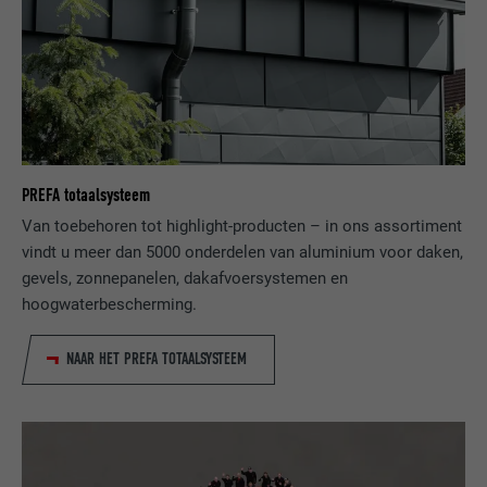
NAAM
lidc
AANBIEDER
LinkedIn
VERVALTIJD
1 dag
Gebruikt door de socialnetworking-dienst
DOEL
LinkedIn voor het volgen van het gebruik
PREFA totaalsysteem
van ingebedde diensten.
Van toebehoren tot highlight-producten – in ons assortiment
vindt u meer dan 5000 onderdelen van aluminium voor daken,
gevels, zonnepanelen, dakafvoersystemen en
NAAM
lissc
hoogwaterbescherming.
AANBIEDER
LinkedIn
NAAR HET PREFA TOTAALSYSTEEM
VERVALTIJD
1 jaar
Wordt gebruikt om ervoor te zorgen dat
DOEL
het juiste SameSite-attribuut voor alle
cookies in deze browser aanwezig is