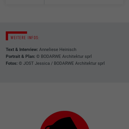
controleren of de browser het plaatsen
DOEL
van cookies toestaat. Bevat geen
Ingesteld door LinkedIn wanneer een
identificatiekenmerken.
DOEL
website een ingebed "Volg ons"-venster
bevat.
WEITERE INFOS:
NAAM
bcookie
Text & Interview:
Anneliese Heinisch
Portrait & Plan:
© BODARWE Architektur sprl
AANBIEDER
LinkedIn
Fotos:
© JOST Jessica / BODARWE Architektur sprl
VERVALTIJD
2 jaar
Gebruikt door de socialnetworking-dienst
DOEL
LinkedIn voor het volgen van het gebruik
van ingebedde diensten.
NAAM
bscookie
AANBIEDER
LinkedIn