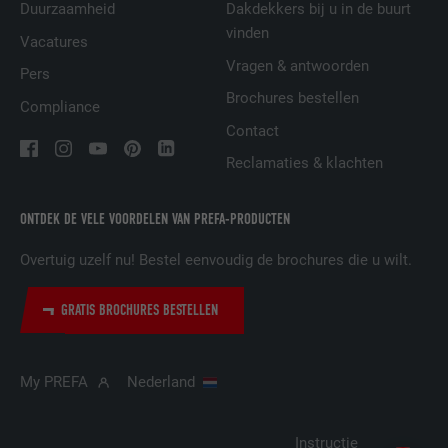
Duurzaamheid
Dakdekkers bij u in de buurt
Wordt door Facebook gebruikt om een
vinden
Vacatures
serie promotieproducten weer te geven,
DOEL
Vragen & antwoorden
zoals realtime-biedingen van derde
Pers
adverteerders.
Brochures bestellen
Compliance
Contact
NAAM
IDE
Reclamaties & klachten
AANBIEDER
doubleclick.net
ONTDEK DE VELE VOORDELEN VAN PREFA-PRODUCTEN
VERVALTIJD
1 jaar
Overtuig uzelf nu! Bestel eenvoudig de brochures die u wilt.
Gebruikt door Google DoubleClick om de
GRATIS BROCHURES BESTELLEN
handelingen van de gebruiker op de
website na de weergave van of het klikken
op een van de advertenties van de
DOEL
aanbieder te registreren en te melden. Het
My PREFA
Nederland
doel hiervan is het meten van de
effectiviteit van een reclame en de
Instructie
weergave van doelgerichte reclame voor