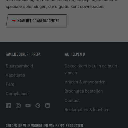
speciale oplossingen, die u gratis kunt downloaden.
Gebruikt door de socialnetworking-dienst
DOEL
LinkedIn voor het volgen van het gebruik
NAAR HET DOWNLOADCENTER
van ingebedde diensten.
NAAM
lissc
FAMILIEBEDRIJF | PREFA
WIJ HELPEN U
AANBIEDER
LinkedIn
Duurzaamheid
Dakdekkers bij u in de buurt
VERVALTIJD
1 jaar
vinden
Vacatures
Vragen & antwoorden
Wordt gebruikt om ervoor te zorgen dat
Pers
DOEL
het juiste SameSite-attribuut voor alle
Brochures bestellen
Compliance
cookies in deze browser aanwezig is
Contact
Reclamaties & klachten
NAAM
_fbp
ONTDEK DE VELE VOORDELEN VAN PREFA-PRODUCTEN
AANBIEDER
Facebook