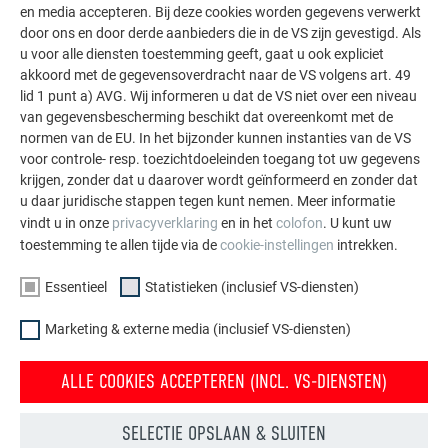
en media accepteren. Bij deze cookies worden gegevens verwerkt
door ons en door derde aanbieders die in de VS zijn gevestigd. Als
u voor alle diensten toestemming geeft, gaat u ook expliciet
akkoord met de gegevensoverdracht naar de VS volgens art. 49
lid 1 punt a) AVG. Wij informeren u dat de VS niet over een niveau
van gegevensbescherming beschikt dat overeenkomt met de
normen van de EU. In het bijzonder kunnen instanties van de VS
voor controle- resp. toezichtdoeleinden toegang tot uw gegevens
krijgen, zonder dat u daarover wordt geïnformeerd en zonder dat
u daar juridische stappen tegen kunt nemen. Meer informatie
vindt u in onze
privacyverklaring
en in het
colofon
. U kunt uw
toestemming te allen tijde via de
cookie-instellingen
intrekken.
Essentieel
Statistieken (inclusief VS-diensten)
Marketing & externe media (inclusief VS-diensten)
EEN JURY DIE DIVERSITEIT WAARDEERT
ALLE COOKIES ACCEPTEREN (INCL. VS-DIENSTEN)
De 11-koppige jury bestaat uit architecten, projectadviseurs
SELECTIE OPSLAAN & SLUITEN
en marketingmanagers uit verschillende landen. Beoordeeld