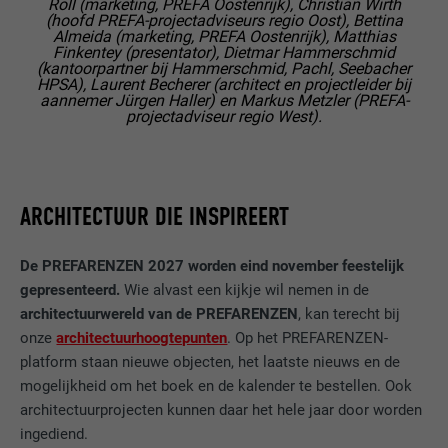
Roll (marketing, PREFA Oostenrijk), Christian Wirth
Registreert een eenduidige ID, die gebruikt
NAAM
cookie_optin
(hoofd PREFA-projectadviseurs regio Oost), Bettina
cookies worden geaccepteerd, is er geen handmatige
wordt om statistische gegevens te
Almeida (marketing, PREFA Oostenrijk), Matthias
DOEL
toestemming meer nodig voor de toegang tot inhoud van
genereren m.b.t. het gebruik van de
Finkentey (presentator), Dietmar Hammerschmid
AANBIEDER
Sgalinski
videoplatforms en socialmedia-platforms.
(kantoorpartner bij Hammerschmid, Pachl, Seebacher
website door de bezoeker.
HPSA), Laurent Becherer (architect en projectleider bij
VERVALTIJD
12 maanden
aannemer Jürgen Haller) en Markus Metzler (PREFA-
Cookie-informatie weergeven
NAAM
NID
projectadviseur regio West).
NAAM
_gat
Deze cookie is essentieel voor de werking
AANBIEDER
Google
van de cookie-opt-in-extension. Deze
AANBIEDER
Google Analytics
DOEL
cookie moet worden opgeslagen, zodat de
VERVALTIJD
6 maanden
tool weet welke cookiegroepen de
ARCHITECTUUR DIE INSPIREERT
VERVALTIJD
1 dag
gebruiker heeft geaccepteerd.
Deze cookie bevat een eenduidige ID
waarmee uw voorkeursinstellingen en
De PREFARENZEN 2027 worden eind november feestelijk
Wordt door Google Analytics gebruikt om
DOEL
andere informatie worden opgeslagen, in
gepresenteerd.
Wie alvast een kijkje wil nemen in de
de hoeveelheid aanvragen te beperken.
het bijzonder uw voorkeurstaal, het aantal
architectuurwereld van de PREFARENZEN
, kan terecht bij
DOEL
zoekresultaten dat per website moet
onze
architectuurhoogtepunten
. Op het PREFARENZEN-
worden weergegeven (bijv. 10 of 20) en of
platform staan nieuwe objecten, het laatste nieuws en de
NAAM
_gid
het Google SafeSearch-filter geactiveerd
mogelijkheid om het boek en de kalender te bestellen. Ook
moet zijn.
AANBIEDER
Google Universal Analytics
architectuurprojecten kunnen daar het hele jaar door worden
ingediend.