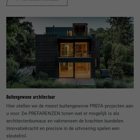
NAAM
bcookie
AANBIEDER
LinkedIn
VERVALTIJD
2 jaar
Gebruikt door de socialnetworking-dienst
DOEL
LinkedIn voor het volgen van het gebruik
van ingebedde diensten.
NAAM
bscookie
Buitengewone architectuur
AANBIEDER
LinkedIn
Hier stellen we de meest buitengewone PREFA projecten aan
u voor. De PREFARENZEN tonen wat er mogelijk is als
VERVALTIJD
2 jaar
architectenbureaus en vakmensen de krachten bundelen.
Innovatiekracht en precisie in de uitvoering spelen een
Gebruikt door de socialnetworking-dienst
sleutelrol.
DOEL
LinkedIn voor het volgen van het gebruik