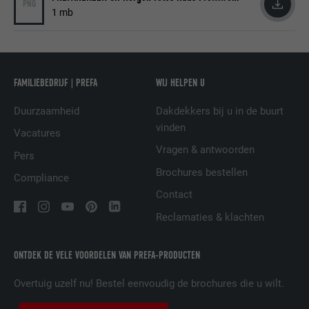
PNG
VERVALTIJD
90 dagen
1 mb
AANBIEDER
LinkedIn
Wordt bij wijze van test geplaatst om te
VERVALTIJD
Sessie
controleren of de browser het plaatsen
DOEL
van cookies toestaat. Bevat geen
Ingesteld door LinkedIn wanneer een
FAMILIEBEDRIJF | PREFA
WIJ HELPEN U
identificatiekenmerken.
DOEL
website een ingebed "Volg ons"-venster
Duurzaamheid
Dakdekkers bij u in de buurt
bevat.
vinden
Vacatures
Vragen & antwoorden
Pers
NAAM
bcookie
Brochures bestellen
Compliance
AANBIEDER
LinkedIn
Contact
Reclamaties & klachten
VERVALTIJD
2 jaar
Gebruikt door de socialnetworking-dienst
ONTDEK DE VELE VOORDELEN VAN PREFA-PRODUCTEN
DOEL
LinkedIn voor het volgen van het gebruik
van ingebedde diensten.
Overtuig uzelf nu! Bestel eenvoudig de brochures die u wilt.