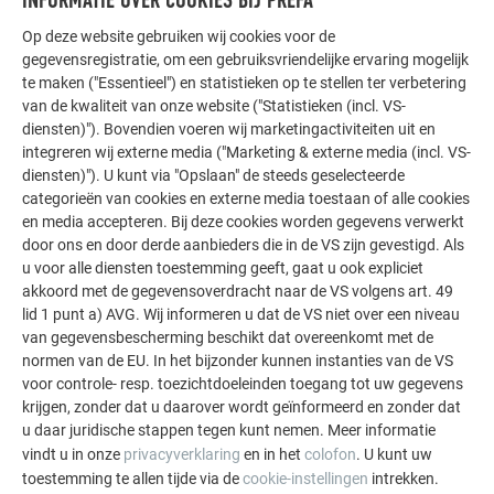
INFORMATIE OVER COOKIES BIJ PREFA
Op deze website gebruiken wij cookies voor de
gegevensregistratie, om een gebruiksvriendelijke ervaring mogelijk
te maken ("Essentieel") en statistieken op te stellen ter verbetering
van de kwaliteit van onze website ("Statistieken (incl. VS-
diensten)"). Bovendien voeren wij marketingactiviteiten uit en
integreren wij externe media ("Marketing & externe media (incl. VS-
diensten)"). U kunt via "Opslaan" de steeds geselecteerde
categorieën van cookies en externe media toestaan of alle cookies
en media accepteren. Bij deze cookies worden gegevens verwerkt
door ons en door derde aanbieders die in de VS zijn gevestigd. Als
u voor alle diensten toestemming geeft, gaat u ook expliciet
akkoord met de gegevensoverdracht naar de VS volgens art. 49
lid 1 punt a) AVG. Wij informeren u dat de VS niet over een niveau
van gegevensbescherming beschikt dat overeenkomt met de
normen van de EU. In het bijzonder kunnen instanties van de VS
KLEINE DETAILS EN VEEL PRECISIEWERK
voor controle- resp. toezichtdoeleinden toegang tot uw gegevens
krijgen, zonder dat u daarover wordt geïnformeerd en zonder dat
u daar juridische stappen tegen kunt nemen. Meer informatie
De metaalbewerkers van Saiti AG hadden bij het project te
vindt u in onze
privacyverklaring
en in het
colofon
. U kunt uw
maken met vele uitdagingen die om precisie en geduld
toestemming te allen tijde via de
cookie-instellingen
intrekken.
vroegen. Ze moesten toewerken naar een
geveloppervlak