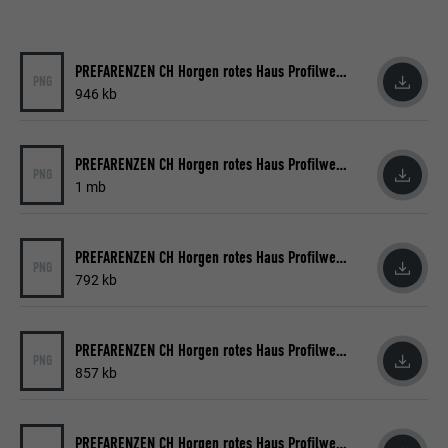
waarmee uw voorkeursinstellingen en
Wordt door Google Analytics gebruikt om
DOEL
andere informatie worden opgeslagen, in
de hoeveelheid aanvragen te beperken.
het bijzonder uw voorkeurstaal, het aantal
DOEL
PREFARENZEN CH Horgen rotes Haus Profilwelle Weinrot 2
zoekresultaten dat per website moet
PNG
worden weergegeven (bijv. 10 of 20) en of
946 kb
NAAM
_gid
het Google SafeSearch-filter geactiveerd
moet zijn.
AANBIEDER
Google Universal Analytics
PREFARENZEN CH Horgen rotes Haus Profilwelle Weinrot 3
PNG
1 mb
VERVALTIJD
1 dag
NAAM
lang
Registreert een eenduidige ID, die gebruikt
AANBIEDER
ads.linkedin.com
PREFARENZEN CH Horgen rotes Haus Profilwelle Weinrot 5
wordt om statistische gegevens te
PNG
DOEL
792 kb
genereren m.b.t. het gebruik van de
VERVALTIJD
Sessie
website door de bezoeker.
Slaat de door de gebruiker geselecteerde
PREFARENZEN CH Horgen rotes Haus Profilwelle Weinrot 7
DOEL
PNG
taalversie van een website op.
NAAM
_gaexp
857 kb
AANBIEDER
Google Optimize
NAAM
lang
PREFARENZEN CH Horgen rotes Haus Profilwelle Weinrot 9