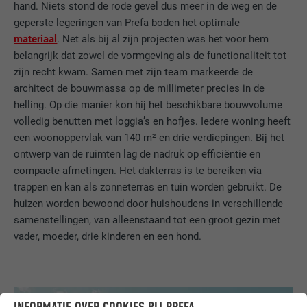
hand. Niets stond de rode gevel dus meer in de weg en de
geperste legeringen van Prefa boden het optimale
materiaal
. Net als bij al zijn projecten was het voor hem
belangrijk dat zowel de vormgeving als de functionaliteit tot
zijn recht kwam. Samen met zijn team markeerde de
architect de bouwmassa op de millimeter precies in de
helling. Op die manier kon hij het beschikbare bouwvolume
volledig benutten met loggia’s en hofjes. Iedere woning heeft
een woonoppervlak van 140 m² en drie verdiepingen. Bij het
ontwerp van de ruimten lag de nadruk op efficiëntie en
compacte afmetingen. Het dakterras is te bereiken via
trappen en kan als zonneterras en tuin worden gebruikt. De
huizen worden bewoond door huishoudens in verschillende
samenstellingen, van alleenstaand tot een groot gezin met
vader, moeder, drie kinderen en een hond.