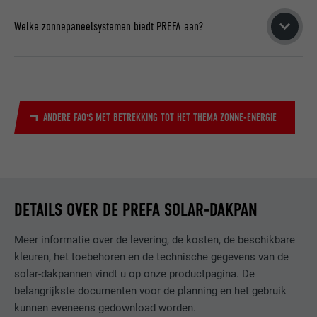
worden met uitzonderlijke gebeurtenissen (bv. bouwwerken
Voor de montage van de PREFA solar-dakpan op de gevel is
AANBIEDER
Facebook
in de omgeving, seizoenspollen, enz.). In die gevallen kan
een volledige beschot of verspreide beschot (min. 24 mm) of
Welke zonnepaneelsystemen biedt PREFA aan?
regelmatige reiniging het rendement verbeteren.
een metalen onderconstructie nodig.
VERVALTIJD
3 maanden
PREFA biedt
klassieke montagesystemen voor zonnepanelen
OVER HET ONDERHOUD EN DE REINIGING VAN EEN PREFA
Wordt door Facebook gebruikt om een
(PV-onderconstructies)
voor standaard fotovoltaïsche
INSTALLATIE MET ZONNEPANELEN
serie promotieproducten weer te geven,
installaties en nieuwe
PREFA solar-dakpannen
met
DOEL
zoals realtime-biedingen van derde
geïntegreerde zonnepanelen aan.
ANDERE FAQ'S MET BETREKKING TOT HET THEMA ZONNE-ENERGIE
adverteerders.
MEER OVER PREFA ZONNEPANEELSYSTEMEN
NAAM
IDE
DETAILS OVER DE PREFA SOLAR-DAKPAN
AANBIEDER
doubleclick.net
Meer informatie over de levering, de kosten, de beschikbare
VERVALTIJD
1 jaar
kleuren, het toebehoren en de technische gegevens van de
Gebruikt door Google DoubleClick om de
solar-dakpannen vindt u op onze productpagina. De
handelingen van de gebruiker op de
belangrijkste documenten voor de planning en het gebruik
website na de weergave van of het klikken
kunnen eveneens gedownload worden.