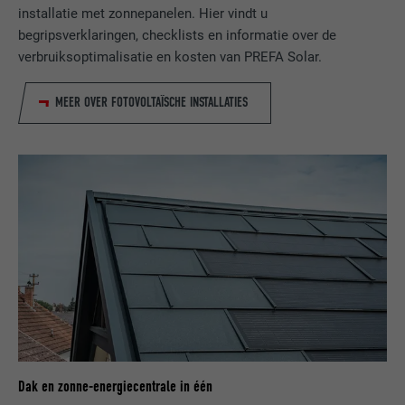
AANBIEDER
Adsymptotic.com
installatie met zonnepanelen. Hier vindt u
begripsverklaringen, checklists en informatie over de
VERVALTIJD
1 maand
verbruiksoptimalisatie en kosten van PREFA Solar.
Cookie die gebruikt wordt om
MEER OVER FOTOVOLTAÏSCHE INSTALLATIES
afzonderlijke clients achter een
DOEL
gezamenlijk IP-adres te identificeren en
veiligheidsinstellingen op basis van clients
toe te passen.
NAAM
U
AANBIEDER
Adsymptotic.com
VERVALTIJD
3 maanden
DOEL
Browser ID-cookie
Dak en zonne-energiecentrale in één