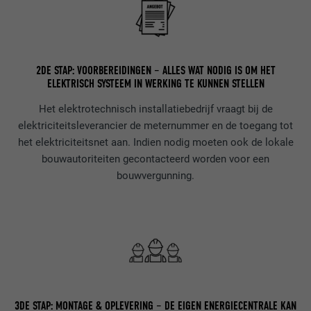
VERVALTIJD
90 dagen
AANBIEDER
LinkedIn
Wordt bij wijze van test geplaatst om te
VERVALTIJD
Sessie
controleren of de browser het plaatsen
2DE STAP: VOORBEREIDINGEN – ALLES WAT NODIG IS OM HET
DOEL
ELEKTRISCH SYSTEEM IN WERKING TE KUNNEN STELLEN
van cookies toestaat. Bevat geen
Ingesteld door LinkedIn wanneer een
identificatiekenmerken.
DOEL
website een ingebed "Volg ons"-venster
Het elektrotechnisch installatiebedrijf vraagt bij de
bevat.
elektriciteitsleverancier de meternummer en de toegang tot
het elektriciteitsnet aan. Indien nodig moeten ook de lokale
bouwautoriteiten gecontacteerd worden voor een
NAAM
bcookie
bouwvergunning.
AANBIEDER
LinkedIn
VERVALTIJD
2 jaar
Gebruikt door de socialnetworking-dienst
DOEL
LinkedIn voor het volgen van het gebruik
van ingebedde diensten.
3DE STAP: MONTAGE & OPLEVERING – DE EIGEN ENERGIECENTRALE KAN