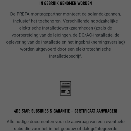
IN GEBRUIK GENOMEN WORDEN
NAAM
bscookie
De PREFA montagepartner monteert de solar-dakpannen,
inclusief het toebehoren. Verschillende noodzakelijke
AANBIEDER
LinkedIn
elektrische installatiewerkzaamheden (zoals de
voorbereiding van de leidingen, de DC/AC-installatie, de
VERVALTIJD
2 jaar
oplevering van de installatie en het ingebruiknemingsverslag)
worden uitgevoerd door een elektrotechnische
Gebruikt door de socialnetworking-dienst
installatiebedrijf.
DOEL
LinkedIn voor het volgen van het gebruik
van ingebedde diensten.
NAAM
UserMatchHistory
AANBIEDER
LinkedIn
4DE STAP: SUBSIDIES & GARANTIE – CERTIFICAAT AANVRAGEN!
VERVALTIJD
29 dagen
Alle nodige documenten voor de aanvraag van een eventuele
Wordt gebruikt om bezoekers op meerdere
subsidie voor het in het gebouw of dak geïntegreerde