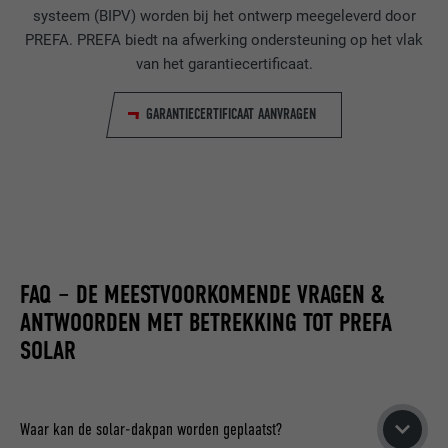
websites te volgen, om op basis van de
DOEL
systeem (BIPV) worden bij het ontwerp meegeleverd door
voorkeuren van de bezoeker relevante
PREFA. PREFA biedt na afwerking ondersteuning op het vlak
reclame te presenteren.
van het garantiecertificaat.
NAAM
lidc
GARANTIECERTIFICAAT AANVRAGEN
AANBIEDER
LinkedIn
VERVALTIJD
1 dag
Gebruikt door de socialnetworking-dienst
DOEL
LinkedIn voor het volgen van het gebruik
FAQ – DE MEESTVOORKOMENDE VRAGEN &
van ingebedde diensten.
ANTWOORDEN MET BETREKKING TOT PREFA
SOLAR
NAAM
lissc
AANBIEDER
LinkedIn
Waar kan de solar-dakpan worden geplaatst?