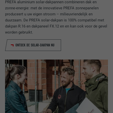
NAAM
li_sugr
PREFA aluminium solar-dakpannen combineren dak en
zonne-energie: met de innovatieve PREFA zonnepanelen
AANBIEDER
LinkedIn
produceert u uw eigen stroom – milieuvriendelijk en
duurzaam. De PREFA solar-dakpan is 100% compatibel met
VERVALTIJD
3 maanden
dakpan R.16 en dakpaneel FX.12 en en kan ook voor de gevel
worden gebruikt.
DOEL
Browser ID-cookie
ONTDEK DE SOLAR-DAKPAN NU
NAAM
GPS
AANBIEDER
YouTube
VERVALTIJD
1 dag
Registreert een eenduidige ID op mobiele
apparaten, om tracking op basis van de
DOEL
geografische GPS-locatie mogelijk te
maken.