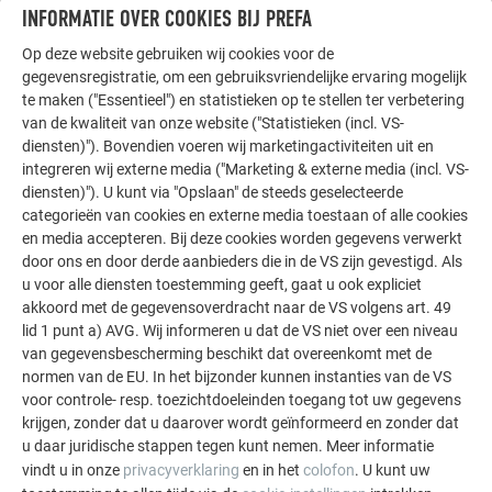
Solar-
1400 × 420
100 Wp/st.
12,6
Dakp
INFORMATIE OVER COOKIES BIJ PREFA
dakpan
mm in
Benodigde
kg/m²
FX.1
Op deze website gebruiken wij cookies voor de
groot
gemonteerd
oppervlakte:
dakp
gegevensregistratie, om een gebruiksvriendelijke ervaring mogelijk
vlak
5,88
te maken ("Essentieel") en statistieken op te stellen ter verbetering
m²/kWp
van de kwaliteit van onze website ("Statistieken (incl. VS-
diensten)"). Bovendien voeren wij marketingactiviteiten uit en
Solar-
700 × 420
43 Wp/st.
12,6
Dakp
integreren wij externe media ("Marketing & externe media (incl. VS-
dakpan
mm in
Benodigde
kg/m²
FX.1
diensten)"). U kunt via "Opslaan" de steeds geselecteerde
klein
gemonteerd
oppervlakte:
dakp
categorieën van cookies en externe media toestaan of alle cookies
en media accepteren. Bij deze cookies worden gegevens verwerkt
vlak
6,84
door ons en door derde aanbieders die in de VS zijn gevestigd. Als
m²/kWp
u voor alle diensten toestemming geeft, gaat u ook expliciet
akkoord met de gegevensoverdracht naar de VS volgens art. 49
lid 1 punt a) AVG. Wij informeren u dat de VS niet over een niveau
van gegevensbescherming beschikt dat overeenkomt met de
normen van de EU. In het bijzonder kunnen instanties van de VS
voor controle- resp. toezichtdoeleinden toegang tot uw gegevens
ALLE KLEUREN. ELK DETAIL.
krijgen, zonder dat u daarover wordt geïnformeerd en zonder dat
AFGESTEMD OP HET PREFA TOTAALSYSTEEM
u daar juridische stappen tegen kunt nemen. Meer informatie
vindt u in onze
privacyverklaring
en in het
colofon
. U kunt uw