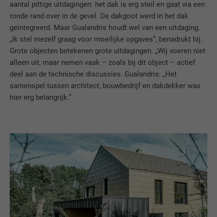
van de cookie-opt-in-extension. Deze
aantal pittige uitdagingen: het dak is erg steil en gaat via een
AANBIEDER
Google Analytics
DOEL
cookie moet worden opgeslagen, zodat de
ronde rand over in de gevel. De dakgoot werd in het dak
VERVALTIJD
6 maanden
tool weet welke cookiegroepen de
geïntegreerd. Maar Gualandris houdt wel van een uitdaging.
VERVALTIJD
1 dag
gebruiker heeft geaccepteerd.
Deze cookie bevat een eenduidige ID
„Ik stel mezelf graag voor moeilijke opgaves”, benadrukt hij.
waarmee uw voorkeursinstellingen en
Grote objecten betekenen grote uitdagingen. „Wij voeren niet
Wordt door Google Analytics gebruikt om
DOEL
andere informatie worden opgeslagen, in
alleen uit, maar nemen vaak – zoals bij dit object – actief
de hoeveelheid aanvragen te beperken.
het bijzonder uw voorkeurstaal, het aantal
deel aan de technische discussies. Gualandris: „Het
DOEL
zoekresultaten dat per website moet
samenspel tussen architect, bouwbedrijf en dakdekker was
worden weergegeven (bijv. 10 of 20) en of
hier erg belangrijk.”
NAAM
_gid
het Google SafeSearch-filter geactiveerd
moet zijn.
AANBIEDER
Google Universal Analytics
VERVALTIJD
1 dag
NAAM
lang
Registreert een eenduidige ID, die gebruikt
AANBIEDER
ads.linkedin.com
wordt om statistische gegevens te
DOEL
genereren m.b.t. het gebruik van de
VERVALTIJD
Sessie
website door de bezoeker.
Slaat de door de gebruiker geselecteerde
DOEL