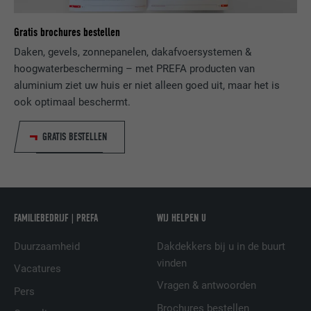
VERVALTIJD
29 dagen
Gratis brochures bestellen
Wordt gebruikt om bezoekers op meerdere
Daken, gevels, zonnepanelen, dakafvoersystemen &
websites te volgen, om op basis van de
DOEL
hoogwaterbescherming – met PREFA producten van
voorkeuren van de bezoeker relevante
aluminium ziet uw huis er niet alleen goed uit, maar het is
reclame te presenteren.
ook optimaal beschermt.
NAAM
lidc
GRATIS BESTELLEN
AANBIEDER
LinkedIn
VERVALTIJD
1 dag
FAMILIEBEDRIJF | PREFA
WIJ HELPEN U
Gebruikt door de socialnetworking-dienst
DOEL
LinkedIn voor het volgen van het gebruik
Duurzaamheid
Dakdekkers bij u in de buurt
van ingebedde diensten.
vinden
Vacatures
Vragen & antwoorden
Pers
NAAM
lissc
Brochures bestellen