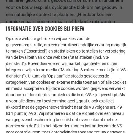
manieren gebruikt: als gebouwschil of soms als fundament
voor de bouw resp. als cyclopische blok om het gebouw in
een natuurlijke context te plaatsen. „Hierdoor kon een
onmiskenbaar moderne, maar niet te koele mix worden
INFORMATIE OVER COOKIES BIJ PREFA
gecreëerd, waarbij de architectonische kwaliteit op de
voorgrond staat”, zegt de architect. Hij waardeert aluminium
Op deze website gebruiken wij cookies voor de
als materiaal, omdat het „een goede prijs-kwaliteitverhouding
gegevensregistratie, om een gebruiksvriendelijke ervaring mogelijk
heeft en tegelijkertijd vormbaar en vooral bestand tegen kou”
te maken ("Essentieel") en statistieken op te stellen ter verbetering
is.
van de kwaliteit van onze website ("Statistieken (incl. VS-
diensten)"). Bovendien voeren wij marketingactiviteiten uit en
integreren wij externe media ("Marketing & externe media (incl. VS-
diensten)"). U kunt via "Opslaan" de steeds geselecteerde
EXPERT VOOR GROTE PROJECTEN
categorieën van cookies en externe media toestaan of alle cookies
en media accepteren. Bij deze cookies worden gegevens verwerkt
door ons en door derde aanbieders die in de VS zijn gevestigd. Als
De uitvoering kwam voor rekening van Mauro Gualandris die
u voor alle diensten toestemming geeft, gaat u ook expliciet
samen met zijn broer een bedrijf met 20 medewerkers runt
akkoord met de gegevensoverdracht naar de VS volgens art. 49
en gespecialiseerd is in grote projecten. „Wij hebben veel
lid 1 punt a) AVG. Wij informeren u dat de VS niet over een niveau
ervaring met grote bouwprojecten”, vertelt Mauro Gualandris.
van gegevensbescherming beschikt dat overeenkomt met de
normen van de EU. In het bijzonder kunnen instanties van de VS
„In het begin waren we gewone dakdekkers, maar na verloop
voor controle- resp. toezichtdoeleinden toegang tot uw gegevens