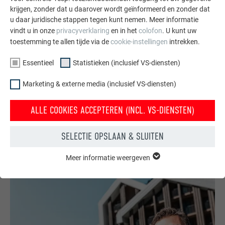
van tijd hebben we traditie met innovatie gecombineerd en
krijgen, zonder dat u daarover wordt geïnformeerd en zonder dat
ons gespecialiseerd”, zo de vakman. Dit maakte zijn bedrijf
u daar juridische stappen tegen kunt nemen. Meer informatie
tot de perfecte partner voor het hotelproject.De Aosta-vallei
vindt u in onze
privacyverklaring
en in het
colofon
. U kunt uw
is wereldberoemd voor zijn stenen daken. Deze werden nog
toestemming te allen tijde via de
cookie-instellingen
intrekken.
tot enkele jaren geleden gesubsidieerd. Sinds de steun van
de overheid is gestopt, worden daken in Courmayeur heel
Essentieel
Statistieken (inclusief VS-diensten)
verschillend gedekt. Gualandris accepteert deze verandering.
Marketing & externe media (inclusief VS-diensten)
„We moeten verder denken. Deze projecten stimuleren de
werkgelegenheid in de regio en zorgen tegelijkertijd voor een
ALLE COOKIES ACCEPTEREN (INCL. VS-DIENSTEN)
nieuwe uitstraling. Het is een compromis”, benadrukt de
vakman.
SELECTIE OPSLAAN & SLUITEN
Meer informatie weergeven
ESSENTIEEL
Cookies van de groep "Essentieel" zijn nodig voor basisfuncties
van de website. Hierdoor wordt gewaarborgd dat de website
onberispelijk werkt.
Cookie-informatie weergeven
NAAM
PHPSESSID