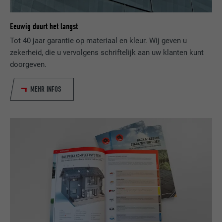
Gebruikt door de socialnetworking-dienst
DOEL
LinkedIn voor het volgen van het gebruik
Eeuwig duurt het langst
van ingebedde diensten.
Tot 40 jaar garantie op materiaal en kleur. Wij geven u
zekerheid, die u vervolgens schriftelijk aan uw klanten kunt
NAAM
bscookie
doorgeven.
AANBIEDER
LinkedIn
MEHR INFOS
VERVALTIJD
2 jaar
Gebruikt door de socialnetworking-dienst
DOEL
LinkedIn voor het volgen van het gebruik
van ingebedde diensten.
NAAM
UserMatchHistory
AANBIEDER
LinkedIn