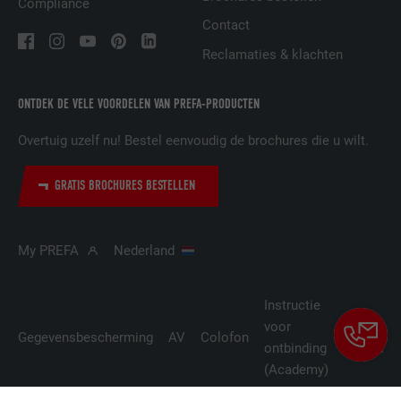
Compliance
Contact
AANBIEDER
LinkedIn
Reclamaties & klachten
VERVALTIJD
1 jaar
ONTDEK DE VELE VOORDELEN VAN PREFA-PRODUCTEN
Wordt gebruikt om ervoor te zorgen dat
DOEL
het juiste SameSite-attribuut voor alle
Overtuig uzelf nu! Bestel eenvoudig de brochures die u wilt.
cookies in deze browser aanwezig is
GRATIS BROCHURES BESTELLEN
NAAM
_fbp
My PREFA
Nederland
AANBIEDER
Facebook
VERVALTIJD
3 maanden
Instructie
voor
Cookie-
Wordt door Facebook gebruikt om een
Gegevensbescherming
AV
Colofon
ontbinding
instellin
serie promotieproducten weer te geven,
DOEL
(Academy)
zoals realtime-biedingen van derde
adverteerders.